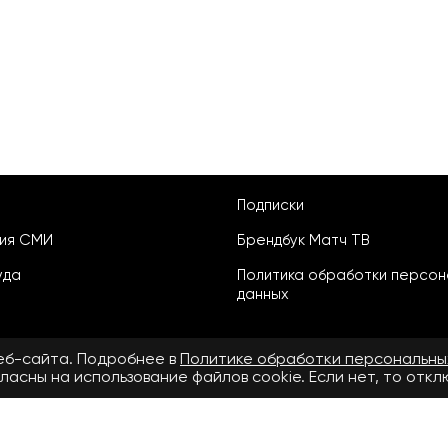
Подписки
ция СМИ
Брендбук Матч ТВ
уда
Политика обработки персон
данных
веб-сайта. Подробнее в
Политике обработки персональны
ласны на использование файлов cookie. Если нет, то отк
ьское соглашение
бнее в
Правилах применения рекомендательных технологий.
.ru» зарегистрировано Федеральной службой по надзору в сфере свя