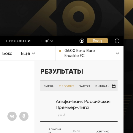
Вход
ПРИЛОЖЕНИЕ
ЕЩЁ
06:00 Бокс. Bare
Бокс
Ещё
Knuckle FC.
Трансляция из США
[16+]
РЕЗУЛЬТАТЫ
ВЧЕРА
СЕГОДНЯ
ЗАВТРА
ВЫБРАТЬ
Альфа-Банк Российская
Премьер-Лига
Тур 3
Крылья
15:30
Балтика