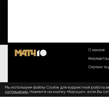
О канале
Аккредита
Охрана тр
Мы используем файлы Сookie для корректной работы 
© 2026 «ООО «Национальный
соглашении.
Нажмите на кнопку «Хорошо», если Вы сог
Пользовател
спортивный телеканал»
На сайте применяются рекомендательные технологии. Подро
Средство массовой информации сетевое издание «www.matchtv