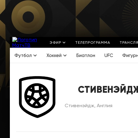
ЭФИР
ТЕЛЕПРОГРАММА
ТРАНСЛ
Футбол
Хоккей
Биатлон
UFC
Фигур
СТИВЕНЭЙД
Стивенэйдж, Англия