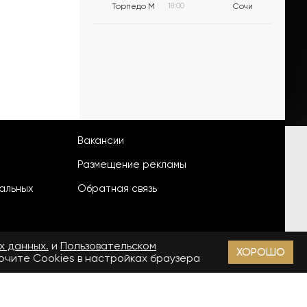
Торпедо М
18:00
Сочи
Вакансии
Размещение рекламы
альных
Обратная связь
х данных.
и
Пользовательском
ХОРОШО
лючите Cookies в настройках браузера
18+
зи, информационных технологий и массовых коммуникаций