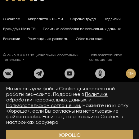
О канале
Аккредитация СМИ
Охрана труда
Подписки
Брендбук Матч ТВ
Политика обработки персональных данных
Вакансии
Размещение рекламы
Обратная связь
© 2026 «ООО «Национальный спортивный
Пользовательское
телеканал»
соглашение
18+
На сайте применяются рекомендательные технологии. Подробнее
Мы используем файлы Сookie для корректной
в
Правилах применения рекомендательных технологий.
работы веб-сайта. Подробнее в
Политике
обработки персональных данных.
и
Средство массовой информации сетевое издание «www.matchtv.ru»
зарегистрировано Федеральной службой по надзору в сфере связи,
Пользовательском соглашении.
Нажмите на кнопку
информационных технологий и массовых коммуникаций (Роскомнадзор).
«Хорошо», если Вы согласны на использование
Свидетельство о регистрации средства массовой информации ЭЛ № ФС 77 - 72390
файлов cookie. Если нет, то отключите Cookies в
от 28.02.2018. Название — www.matchtv.ru.
Учредитель (соучредители) СМИ сетевого издания «www.matchtv.ru»: ООО
настройках браузера
«Национальный спортивный телеканал», главный редактор СМИ сетевого издания
«www.matchtv.ru»: Конов В.А., номер телефона редакции СМИ сетевого издания
«www.matchtv.ru»: +7 (495) 653 84 19, адрес электронной почты редакции СМИ
ХОРОШО
сетевого издания «www.matchtv.ru»:
matchtv@matchtv.ru