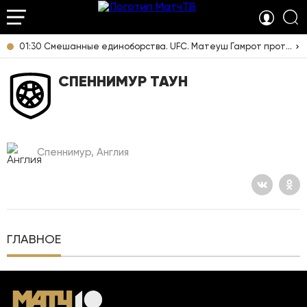
01:30 Смешанные единоборства. UFC. Матеуш Гамрот против Куиллана Салкиллда. Прямая трансляция из США
СПЕННИМУР ТАУН
Спеннимур, Англия
ГЛАВНОЕ