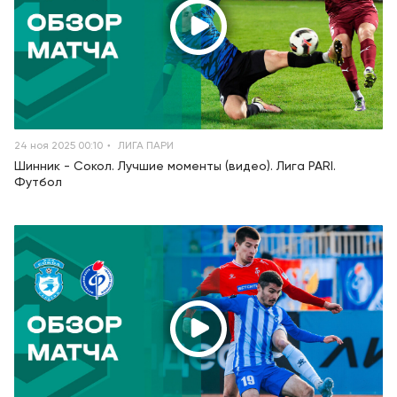
24 ноя 2025 00:10
ЛИГА ПАРИ
Шинник - Сокол. Лучшие моменты (видео). Лига PARI.
Футбол