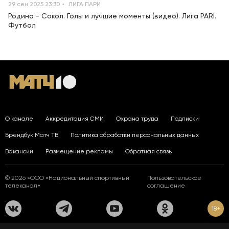
29 сен 2025 23:30
ЛИГА ПАРИ
Родина - Сокол. Голы и лучшие моменты (видео). Лига PARI.
Футбол
О канале
Аккредитация СМИ
Охрана труда
Подписки
Брендбук Матч ТВ
Политика обработки персональных данных
Вакансии
Размещение рекламы
Обратная связь
© 2026 «ООО «Национальный спортивный
Пользовательское
телеканал»
соглашение
18+