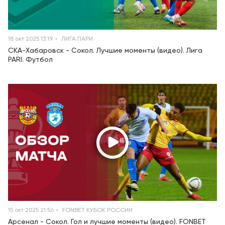
18 окт 2025 13:19
ЛИГА ПАРИ
СКА-Хабаровск - Сокол. Лучшие моменты (видео). Лига
PARI. Футбол
15 окт 2025 21:56
FONBET КУБОК РОССИИ
Арсенал - Сокол. Гол и лучшие моменты (видео). FONBET