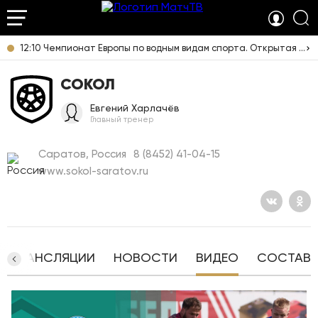
12:10 Чемпионат Европы по водным видам спорта. Открытая вода. Мужчины 3 км. Прямая трансляция из Франции
СОКОЛ
Евгений Харлачёв
Главный тренер
Саратов, Россия
8 (8452) 41-04-15
www.sokol-saratov.ru
ТРАНСЛЯЦИИ
НОВОСТИ
ВИДЕО
СОСТАВ