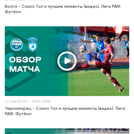
Волга - Сокол. Гол и лучшие моменты (видео). Лига PARI.
Футбол
27 апр 00:04
ЛИГА ПАРИ
Черноморец - Сокол. Гол и лучшие моменты (видео). Лига
PARI. Футбол