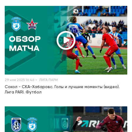
29 ноя 2025 16:46
ЛИГА ПАРИ
Сокол - СКА-Хабаровс. Голы и лучшие моменты (видео).
Лига PARI. Футбол