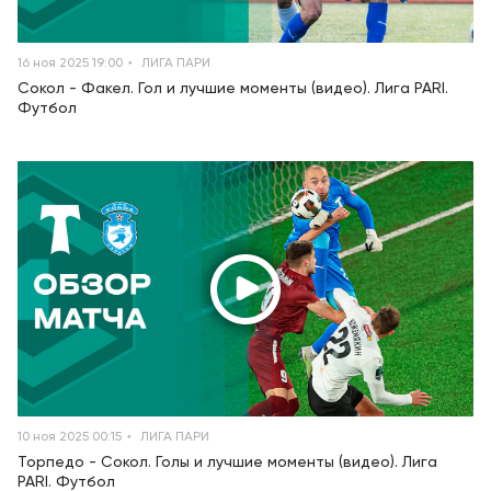
16 ноя 2025 19:00
ЛИГА ПАРИ
Сокол - Факел. Гол и лучшие моменты (видео). Лига PARI.
Футбол
10 ноя 2025 00:15
ЛИГА ПАРИ
Торпедо - Сокол. Голы и лучшие моменты (видео). Лига
PARI. Футбол