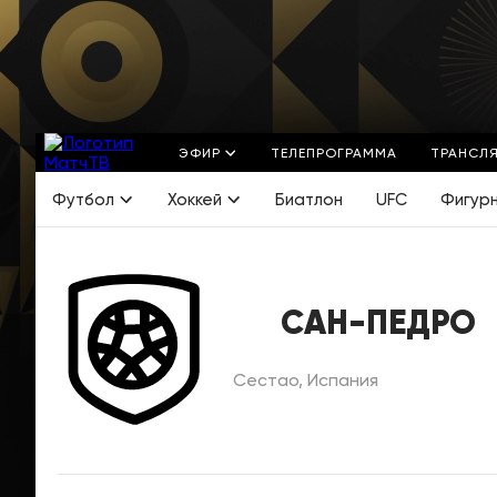
ЭФИР
ТЕЛЕПРОГРАММА
ТРАНСЛ
Футбол
Хоккей
Биатлон
UFC
Фигур
САН-ПЕДРО
Сестао, Испания