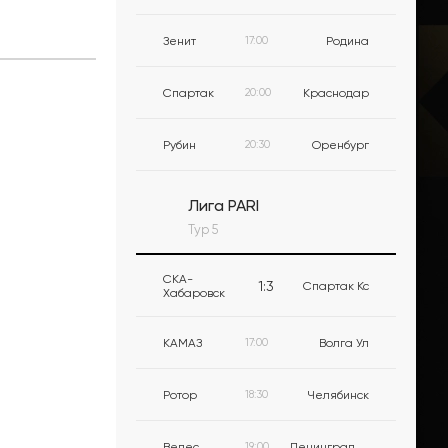
Зенит
17:00
Родина
Спартак
20:00
Краснодар
Рубин
20:30
Оренбург
Лига PARI
Тур 5
СКА-
1
:
3
Спартак Кс
Хабаровск
КАМАЗ
17:00
Волга Ул
Ротор
18:30
Челябинск
Велес
19:00
Ленинградец