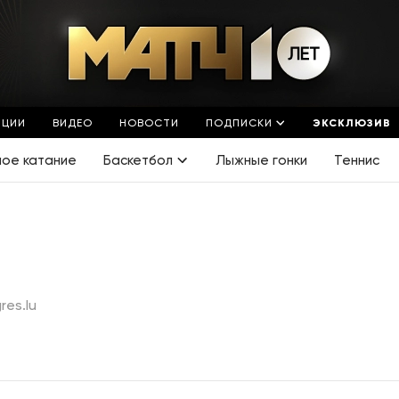
ЯЦИИ
ВИДЕО
НОВОСТИ
ПОДПИСКИ
ЭКСКЛЮЗИВ
ное катание
Баскетбол
Лыжные гонки
Теннис
res.lu