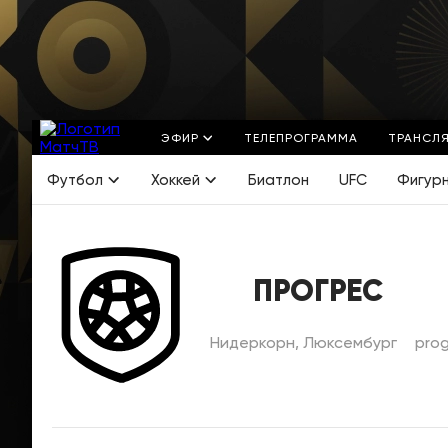
ЭФИР
ТЕЛЕПРОГРАММА
ТРАНСЛ
Футбол
Хоккей
Биатлон
UFC
Фигур
ПРОГРЕС
Нидеркорн, Люксембург
prog