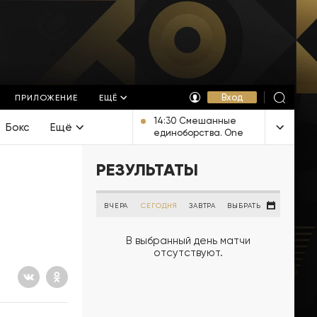
Вход
ПРИЛОЖЕНИЕ
ЕЩЁ
14:30 Смешанные
Бокс
Ещё
единоборства. One
FC. Прямая
трансляция из
РЕЗУЛЬТАТЫ
Таиланда
ВЧЕРА
СЕГОДНЯ
ЗАВТРА
ВЫБРАТЬ
В выбранный день матчи
отсутствуют.