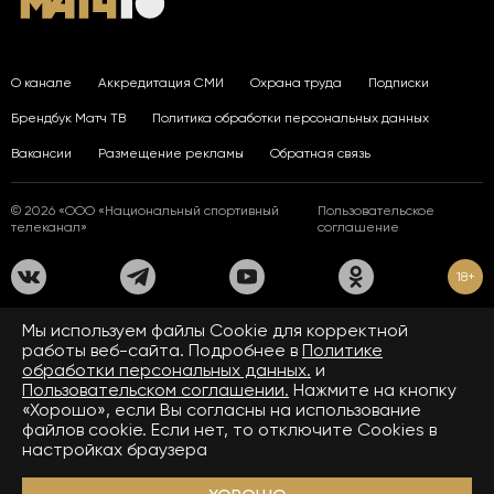
О канале
Аккредитация СМИ
Охрана труда
Подписки
Брендбук Матч ТВ
Политика обработки персональных данных
Вакансии
Размещение рекламы
Обратная связь
© 2026 «ООО «Национальный спортивный
Пользовательское
телеканал»
соглашение
18+
На сайте применяются рекомендательные технологии. Подробнее
Мы используем файлы Сookie для корректной
в
Правилах применения рекомендательных технологий.
работы веб-сайта. Подробнее в
Политике
обработки персональных данных.
и
Средство массовой информации сетевое издание «www.matchtv.ru»
зарегистрировано Федеральной службой по надзору в сфере связи,
Пользовательском соглашении.
Нажмите на кнопку
информационных технологий и массовых коммуникаций (Роскомнадзор).
«Хорошо», если Вы согласны на использование
Свидетельство о регистрации средства массовой информации ЭЛ № ФС 77 - 72390
файлов cookie. Если нет, то отключите Cookies в
от 28.02.2018. Название — www.matchtv.ru.
Учредитель (соучредители) СМИ сетевого издания «www.matchtv.ru»: ООО
настройках браузера
«Национальный спортивный телеканал», главный редактор СМИ сетевого издания
«www.matchtv.ru»: Конов В.А., номер телефона редакции СМИ сетевого издания
«www.matchtv.ru»: +7 (495) 653 84 19, адрес электронной почты редакции СМИ