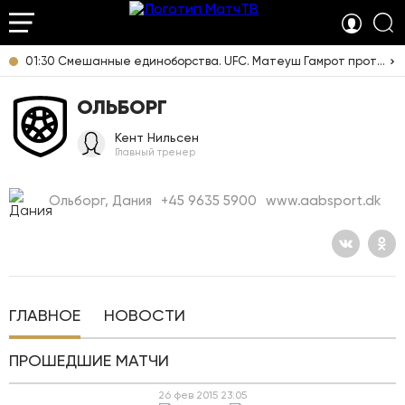
01:30 Смешанные единоборства. UFC. Матеуш Гамрот против Куиллана Салкиллда. Прямая трансляция из США
ОЛЬБОРГ
Кент Нильсен
Главный тренер
Ольборг, Дания
+45 9635 5900
www.aabsport.dk
ГЛАВНОЕ
НОВОСТИ
ПРОШЕДШИЕ МАТЧИ
26 фев 2015
23:05