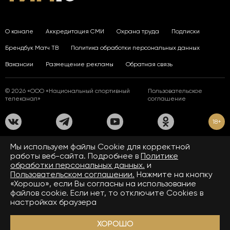
О канале
Аккредитация СМИ
Охрана труда
Подписки
Брендбук Матч ТВ
Политика обработки персональных данных
Вакансии
Размещение рекламы
Обратная связь
© 2026 «ООО «Национальный спортивный
Пользовательское
телеканал»
соглашение
18+
На сайте применяются рекомендательные технологии. Подробнее
Мы используем файлы Сookie для корректной
в
Правилах применения рекомендательных технологий.
работы веб-сайта. Подробнее в
Политике
обработки персональных данных.
и
Средство массовой информации сетевое издание «www.matchtv.ru»
зарегистрировано Федеральной службой по надзору в сфере связи,
Пользовательском соглашении.
Нажмите на кнопку
информационных технологий и массовых коммуникаций (Роскомнадзор).
«Хорошо», если Вы согласны на использование
Свидетельство о регистрации средства массовой информации ЭЛ № ФС 77 - 72390
файлов cookie. Если нет, то отключите Cookies в
от 28.02.2018. Название — www.matchtv.ru.
Учредитель (соучредители) СМИ сетевого издания «www.matchtv.ru»: ООО
настройках браузера
«Национальный спортивный телеканал», главный редактор СМИ сетевого издания
«www.matchtv.ru»: Конов В.А., номер телефона редакции СМИ сетевого издания
«www.matchtv.ru»: +7 (495) 653 84 19, адрес электронной почты редакции СМИ
ХОРОШО
сетевого издания «www.matchtv.ru»:
matchtv@matchtv.ru