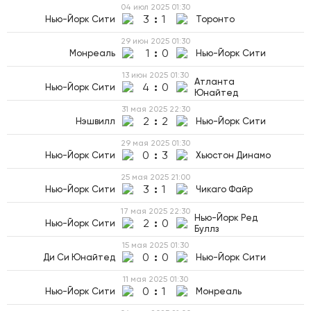
04 июл 2025
01:30
3
:
1
Нью-Йорк Сити
Торонто
29 июн 2025
01:30
1
:
0
Монреаль
Нью-Йорк Сити
13 июн 2025
01:30
Атланта
4
:
0
Нью-Йорк Сити
Юнайтед
31 мая 2025
22:30
2
:
2
Нэшвилл
Нью-Йорк Сити
29 мая 2025
01:30
0
:
3
Нью-Йорк Сити
Хьюстон Динамо
25 мая 2025
21:00
3
:
1
Нью-Йорк Сити
Чикаго Файр
17 мая 2025
22:30
Нью-Йорк Ред
2
:
0
Нью-Йорк Сити
Буллз
15 мая 2025
01:30
0
:
0
Ди Си Юнайтед
Нью-Йорк Сити
11 мая 2025
01:30
0
:
1
Нью-Йорк Сити
Монреаль