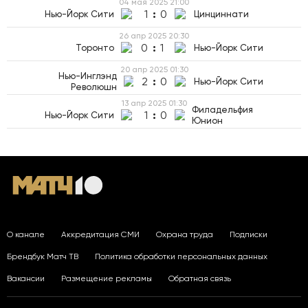
04 мая 2025
21:00
1
:
0
Нью-Йорк Сити
Цинциннати
26 апр 2025
20:30
0
:
1
Торонто
Нью-Йорк Сити
20 апр 2025
01:30
Нью-Инглэнд
2
:
0
Нью-Йорк Сити
Революшн
13 апр 2025
01:30
Филадельфия
1
:
0
Нью-Йорк Сити
Юнион
О канале
Аккредитация СМИ
Охрана труда
Подписки
Брендбук Матч ТВ
Политика обработки персональных данных
Вакансии
Размещение рекламы
Обратная связь