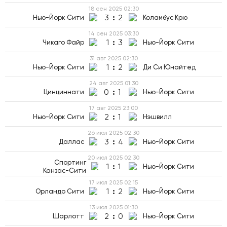
18 сен 2025
02:30
3
:
2
Нью-Йорк Сити
Коламбус Крю
14 сен 2025
03:30
1
:
3
Чикаго Файр
Нью-Йорк Сити
31 авг 2025
02:30
1
:
2
Нью-Йорк Сити
Ди Си Юнайтед
24 авг 2025
01:30
0
:
1
Цинциннати
Нью-Йорк Сити
17 авг 2025
23:00
2
:
1
Нью-Йорк Сити
Нэшвилл
26 июл 2025
02:30
3
:
4
Даллас
Нью-Йорк Сити
20 июл 2025
02:30
Спортинг
1
:
1
Нью-Йорк Сити
Канзас-Сити
17 июл 2025
02:15
1
:
2
Орландо Сити
Нью-Йорк Сити
13 июл 2025
01:30
2
:
0
Шарлотт
Нью-Йорк Сити