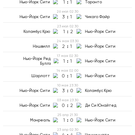
1
:
1
Нью-Йорк Сити
Торонто
26 июл
02:30
3
:
1
Нью-Йорк Сити
Чикаго Файр
23 июл
02:30
1
:
2
Коламбус Крю
Нью-Йорк Сити
24 мая
03:30
2
:
1
Нэшвилл
Нью-Йорк Сити
17 мая
02:30
Нью-Йорк Ред
1
:
1
Нью-Йорк Сити
Буллз
14 мая
02:00
0
:
1
Шарлотт
Нью-Йорк Сити
10 мая
23:30
3
:
0
Нью-Йорк Сити
Коламбус Крю
03 мая
23:30
0
:
2
Нью-Йорк Сити
Ди Си Юнайтед
25 апр
21:30
1
:
0
Монреаль
Нью-Йорк Сити
23 апр
02:30
4
:
4
Нью-Йорк Сити
Цинциннати