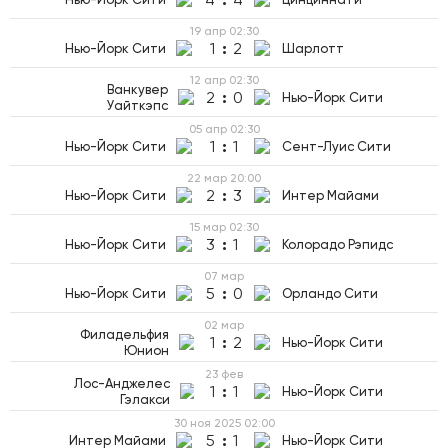
19 апр
02:30
1
:
2
Нью-Йорк Сити
Шарлотт
12 апр
02:30
Ванкувер
2
:
0
Нью-Йорк Сити
Уайткэпс
05 апр
02:30
1
:
1
Нью-Йорк Сити
Сент-Луис Сити
22 мар
20:00
2
:
3
Нью-Йорк Сити
Интер Майами
15 мар
02:30
3
:
1
Нью-Йорк Сити
Колорадо Рэпидс
07 мар
5
:
0
Нью-Йорк Сити
Орландо Сити
02 мар
Филадельфия
1
:
2
Нью-Йорк Сити
Юнион
23 фев
Лос-Анджелес
1
:
1
Нью-Йорк Сити
Гэлакси
30 ноя 2025
02:00
5
:
1
Интер Майами
Нью-Йорк Сити