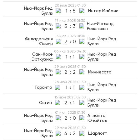
20 июл 2025
01:30
Нью-Йорк Ред
1
:
5
Интер Майами
Буллз
17 июл 2025
01:30
Нью-Йорк Ред
Нью-Инглэнд
5
:
3
Буллз
Революшн
13 июл 2025
01:30
Филадельфия
Нью-Йорк Ред
2
:
0
Юнион
Буллз
06 июл 2025
04:30
Сан-Хосе
Нью-Йорк Ред
1
:
1
Эрткуэйкс
Буллз
29 июн 2025
01:30
Нью-Йорк Ред
2
:
2
Миннесота
Буллз
26 июн 2025
01:30
Нью-Йорк Ред
1
:
1
Торонто
Буллз
15 июн 2025
02:30
Нью-Йорк Ред
2
:
1
Остин
Буллз
01 июн 2025
01:30
Нью-Йорк Ред
Атланта
2
:
0
Буллз
Юнайтед
29 мая 2025
01:30
Нью-Йорк Ред
4
:
2
Шарлотт
Буллз