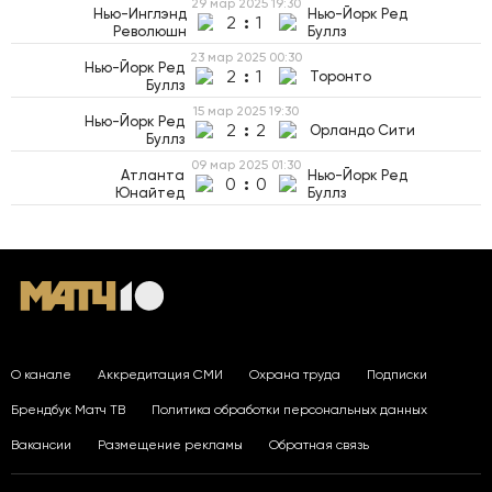
29 мар 2025
19:30
Нью-Инглэнд
Нью-Йорк Ред
2
:
1
Революшн
Буллз
23 мар 2025
00:30
Нью-Йорк Ред
2
:
1
Торонто
Буллз
15 мар 2025
19:30
Нью-Йорк Ред
2
:
2
Орландо Сити
Буллз
09 мар 2025
01:30
Атланта
Нью-Йорк Ред
0
:
0
Юнайтед
Буллз
О канале
Аккредитация СМИ
Охрана труда
Подписки
Брендбук Матч ТВ
Политика обработки персональных данных
Вакансии
Размещение рекламы
Обратная связь