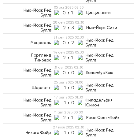
Буллз
05 окт 2025
02:30
Нью-Йорк Ред
0
:
1
Цинциннати
Буллз
28 сен 2025
02:30
Нью-Йорк Ред
2
:
3
Нью-Йорк Сити
Буллз
21 сен 2025
02:30
Нью-Йорк Ред
0
:
2
Монреаль
Буллз
14 сен 2025
05:30
Портленд
Нью-Йорк Ред
2
:
1
Тимберс
Буллз
31 авг 2025
02:30
Нью-Йорк Ред
0
:
0
Коламбус Крю
Буллз
25 авг 2025
01:00
Нью-Йорк Ред
1
:
0
Шарлотт
Буллз
17 авг 2025
01:30
Нью-Йорк Ред
Филадельфия
1
:
0
Буллз
Юнион
11 авг 2025
00:00
Нью-Йорк Ред
2
:
1
Реал Солт-Лейк
Буллз
27 июл 2025
02:30
Нью-Йорк Ред
1
:
0
Чикаго Файр
Буллз