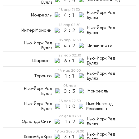
Буллз
18 апр
21:30
Нью-Йорк Ред
4
:
1
Монреаль
Буллз
12 апр
02:30
Нью-Йорк Ред
2
:
2
Интер Майами
Буллз
05 апр
02:30
Нью-Йорк Ред
4
:
2
Цинциннати
Буллз
22 мар
02:30
Нью-Йорк Ред
6
:
1
Шарлотт
Буллз
14 мар
20:00
Нью-Йорк Ред
1
:
1
Торонто
Буллз
08 мар
Нью-Йорк Ред
0
:
3
Монреаль
Буллз
28 фев
22:30
Нью-Йорк Ред
Нью-Инглэнд
1
:
0
Буллз
Революшн
22 фев
03:30
Нью-Йорк Ред
1
:
2
Орландо Сити
Буллз
19 окт 2025
01:00
Нью-Йорк Ред
3
:
1
Коламбус Крю