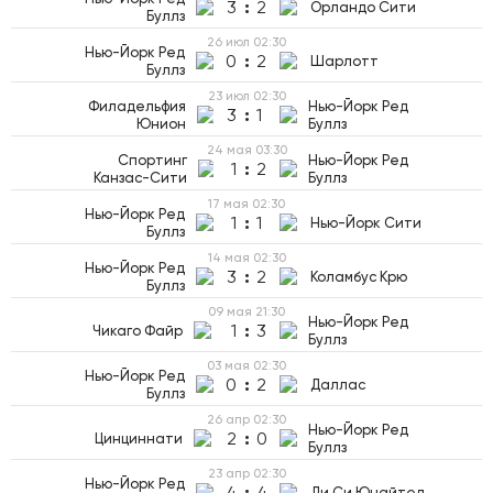
3
:
2
Орландо Сити
Буллз
26 июл
02:30
Нью-Йорк Ред
0
:
2
Шарлотт
Буллз
23 июл
02:30
Филадельфия
Нью-Йорк Ред
3
:
1
Юнион
Буллз
24 мая
03:30
Спортинг
Нью-Йорк Ред
1
:
2
Канзас-Сити
Буллз
17 мая
02:30
Нью-Йорк Ред
1
:
1
Нью-Йорк Сити
Буллз
14 мая
02:30
Нью-Йорк Ред
3
:
2
Коламбус Крю
Буллз
09 мая
21:30
Нью-Йорк Ред
1
:
3
Чикаго Файр
Буллз
03 мая
02:30
Нью-Йорк Ред
0
:
2
Даллас
Буллз
26 апр
02:30
Нью-Йорк Ред
2
:
0
Цинциннати
Буллз
23 апр
02:30
Нью-Йорк Ред
4
:
4
Ди Си Юнайтед