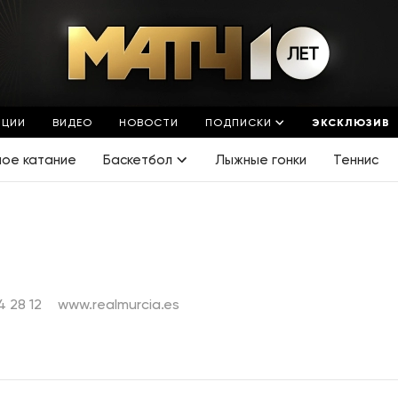
ЯЦИИ
ВИДЕО
НОВОСТИ
ПОДПИСКИ
ЭКСКЛЮЗИВ
ное катание
Баскетбол
Лыжные гонки
Теннис
4 28 12
www.realmurcia.es