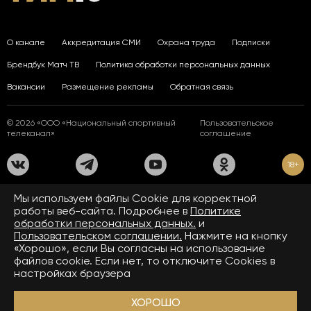
О канале
Аккредитация СМИ
Охрана труда
Подписки
Брендбук Матч ТВ
Политика обработки персональных данных
Вакансии
Размещение рекламы
Обратная связь
© 2026 «ООО «Национальный спортивный
Пользовательское
телеканал»
соглашение
18+
На сайте применяются рекомендательные технологии. Подробнее
Мы используем файлы Сookie для корректной
в
Правилах применения рекомендательных технологий.
работы веб-сайта. Подробнее в
Политике
обработки персональных данных.
и
Средство массовой информации сетевое издание «www.matchtv.ru»
зарегистрировано Федеральной службой по надзору в сфере связи,
Пользовательском соглашении.
Нажмите на кнопку
информационных технологий и массовых коммуникаций (Роскомнадзор).
«Хорошо», если Вы согласны на использование
Свидетельство о регистрации средства массовой информации ЭЛ № ФС 77 - 72390
файлов cookie. Если нет, то отключите Cookies в
от 28.02.2018. Название — www.matchtv.ru.
Учредитель (соучредители) СМИ сетевого издания «www.matchtv.ru»: ООО
настройках браузера
«Национальный спортивный телеканал», главный редактор СМИ сетевого издания
«www.matchtv.ru»: Конов В.А., номер телефона редакции СМИ сетевого издания
«www.matchtv.ru»: +7 (495) 653 84 19, адрес электронной почты редакции СМИ
ХОРОШО
сетевого издания «www.matchtv.ru»:
matchtv@matchtv.ru