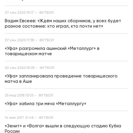
07 сен 2020 19:17
ФУТБОЛ
Вадим Евсеев: «Ждём наших сборников, у всех будет
разное состояние: кто играл, кто почти нет»
07 сен 2020 17:38
ФУТБОЛ
«Уфа» разгромила ашинский «Металлург» в
товарищеском матче
02 сен 2020 18:05
ФУТБОЛ
«Уфа» запланировала проведение товарищеского
матча в Аше
25 мар 2018 13:03
ФУТБОЛ
«Уфа» забила три мяча «Металлургу»
14 июл 2017 21:48
ФУТБОЛ
«Зенит» и «Волга» вышли в следующую стадию Кубка
России