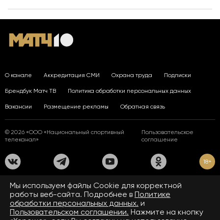
О канале
Аккредитация СМИ
Охрана труда
Подписки
Брендбук Матч ТВ
Политика обработки персональных данных
Вакансии
Размещение рекламы
Обратная связь
© 2026 «ООО «Национальный спортивный
Пользовательское
телеканал»
соглашение
18+
На сайте применяются рекомендательные технологии. Подробнее
Мы используем файлы Сookie для корректной
в
Правилах применения рекомендательных технологий.
работы веб-сайта. Подробнее в
Политике
обработки персональных данных.
и
Средство массовой информации сетевое издание «www.matchtv.ru»
зарегистрировано Федеральной службой по надзору в сфере связи,
Пользовательском соглашении.
Нажмите на кнопку
информационных технологий и массовых коммуникаций (Роскомнадзор).