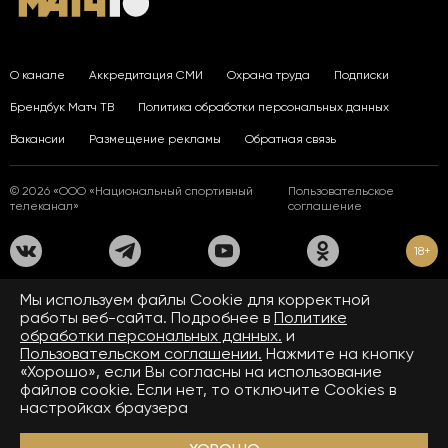
О канале
Аккредитация СМИ
Охрана труда
Подписки
Брендбук Матч ТВ
Политика обработки персональных данных
Вакансии
Размещение рекламы
Обратная связь
© 2026 «ООО «Национальный спортивный
Пользовательское
телеканал»
соглашение
18+
На сайте применяются рекомендательные технологии. Подробнее
Мы используем файлы Сookie для корректной
в
Правилах применения рекомендательных технологий.
работы веб-сайта. Подробнее в
Политике
обработки персональных данных.
и
Средство массовой информации сетевое издание «www.matchtv.ru»
зарегистрировано Федеральной службой по надзору в сфере связи,
Пользовательском соглашении.
Нажмите на кнопку
информационных технологий и массовых коммуникаций (Роскомнадзор).
«Хорошо», если Вы согласны на использование
Свидетельство о регистрации средства массовой информации ЭЛ № ФС 77 - 72390
файлов cookie. Если нет, то отключите Cookies в
от 28.02.2018. Название — www.matchtv.ru.
Учредитель (соучредители) СМИ сетевого издания «www.matchtv.ru»: ООО
настройках браузера
«Национальный спортивный телеканал», главный редактор СМИ сетевого издания
«www.matchtv.ru»: Конов В.А., номер телефона редакции СМИ сетевого издания
«www.matchtv.ru»: +7 (495) 653 84 19, адрес электронной почты редакции СМИ