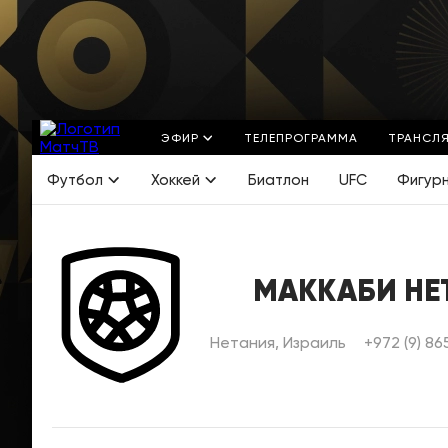
ЭФИР
ТЕЛЕПРОГРАММА
ТРАНСЛ
Футбол
Хоккей
Биатлон
UFC
Фигур
МАККАБИ НЕ
Нетания, Израиль
+972 (9) 86