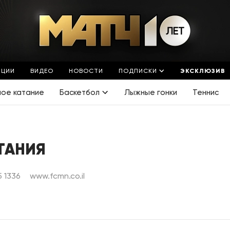
ЯЦИИ
ВИДЕО
НОВОСТИ
ПОДПИСКИ
ЭКСКЛЮЗИВ
ное катание
Баскетбол
Лыжные гонки
Теннис
ТАНИЯ
5 1336
www.fcmn.co.il