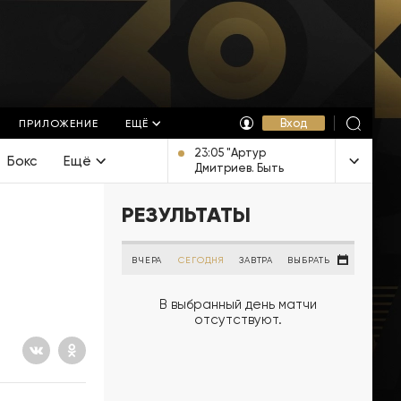
Вход
ПРИЛОЖЕНИЕ
ЕЩЁ
23:05 "Артур
Бокс
Ещё
Дмитриев. Быть
Человеком".
Документальный
РЕЗУЛЬТАТЫ
фильм [12+]
ВЧЕРА
СЕГОДНЯ
ЗАВТРА
ВЫБРАТЬ
В выбранный день матчи
отсутствуют.