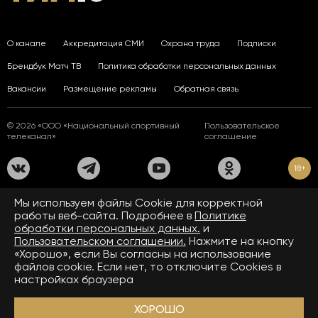
О канале
Аккредитация СМИ
Охрана труда
Подписки
Брендбук Матч ТВ
Политика обработки персональных данных
Вакансии
Размещение рекламы
Обратная связь
© 2026 «ООО «Национальный спортивный
Пользовательское
телеканал»
соглашение
18+
На сайте применяются рекомендательные технологии. Подробнее
Мы используем файлы Сookie для корректной
в
Правилах применения рекомендательных технологий.
работы веб-сайта. Подробнее в
Политике
обработки персональных данных.
и
Средство массовой информации сетевое издание «www.matchtv.ru»
зарегистрировано Федеральной службой по надзору в сфере связи,
Пользовательском соглашении.
Нажмите на кнопку
информационных технологий и массовых коммуникаций (Роскомнадзор).
«Хорошо», если Вы согласны на использование
Свидетельство о регистрации средства массовой информации ЭЛ № ФС 77 - 72390
файлов cookie. Если нет, то отключите Cookies в
от 28.02.2018. Название — www.matchtv.ru.
Учредитель (соучредители) СМИ сетевого издания «www.matchtv.ru»: ООО
настройках браузера
«Национальный спортивный телеканал», главный редактор СМИ сетевого издания
«www.matchtv.ru»: Конов В.А., номер телефона редакции СМИ сетевого издания
«www.matchtv.ru»: +7 (495) 653 84 19, адрес электронной почты редакции СМИ
ХОРОШО
сетевого издания «www.matchtv.ru»:
matchtv@matchtv.ru