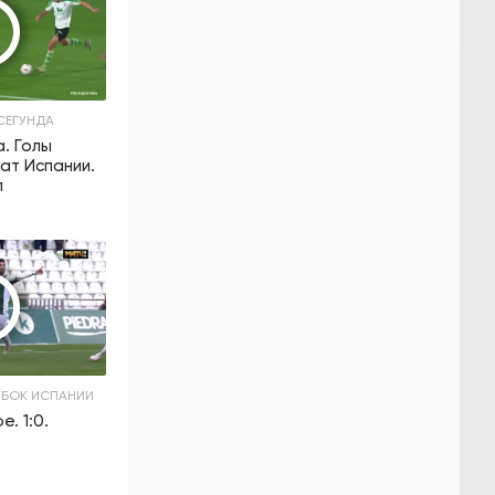
СЕГУНДА
а. Голы
нат Испании.
л
БОК ИСПАНИИ
. 1:0.