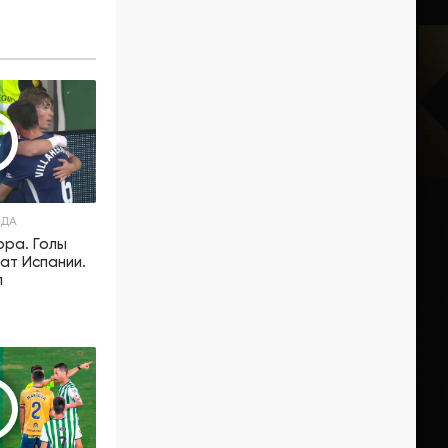
НДА
рра. Голы
нат Испании.
л