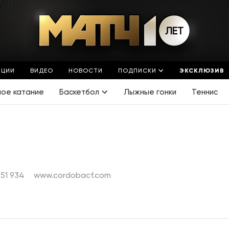
ЯЦИИ
ВИДЕО
НОВОСТИ
ПОДПИСКИ
ЭКСКЛЮЗИВ
ное катание
Баскетбол
Лыжные гонки
Теннис
751 934
www.cordobacf.com