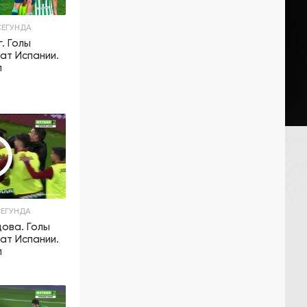
ЕГУНДА
. Голы
нат Испании.
л
ЕГУНДА
ова. Голы
нат Испании.
л