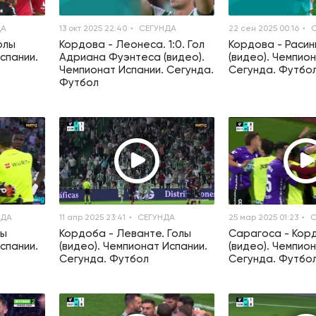
ДА
13 окт 2025 22:40
СЕГУНДА
22 сен 2025 00:16
С
олы
Кордова - Леонеса. 1:0. Гол
Кордова - Расинг
спании.
Адриана Фуэнтеса (видео).
(видео). Чемпио
Чемпионат Испании. Сегунда.
Сегунда. Футбо
Футбол
НДА
11 апр 2025 23:41
СЕГУНДА
25 мар 2025 01:23
С
лы
Кордоба - Леванте. Голы
Сарагоса - Корд
спании.
(видео). Чемпионат Испании.
(видео). Чемпио
Сегунда. Футбол
Сегунда. Футбо