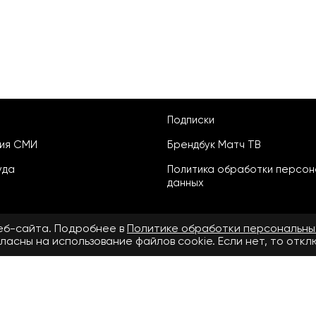
Подписки
ция СМИ
Брендбук Матч ТВ
уда
Политика обработки персон
данных
веб-сайта. Подробнее в
Политике обработки персональны
ласны на использование файлов cookie. Если нет, то отк
ьское соглашение
бнее в
Правилах применения рекомендательных технологий.
.ru» зарегистрировано Федеральной службой по надзору в сфере свя
й информации ЭЛ № ФС 77 - 72390 от 28.02.2018. Название — www.matcht
v.ru»: ООО «Национальный спортивный телеканал», главный редактор С