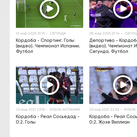
16 мар 2025 01:15
СЕГУНДА
08 мар 2025 01:14
СЕГУН
Кордоба - Спортинг. Голы
Депортиво - Кордоб
(видео). Чемпионат Испании.
(видео). Чемпионат И
Футбол
Сегунда. Футбол
20 янв 2021 23:15
КУБОК ИСПАНИИ
20 янв 2021 22:53
КУБОК
Кордоба - Реал Сосьедад -
Кордоба - Реал Сос
0:2. Голы
0:2. Жозе Виллиан