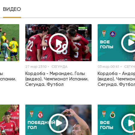
ВИДЕО
27 мар 23:10
СЕГУНДА
03 мар 00:41
СЕГУ
лы
Кордоба - Мирандес. Голы
Кордоба - Андо
спании.
(видео). Чемпионат Испании.
(видео). Чемпио
Сегунда. Футбол
Сегунда. Футбо