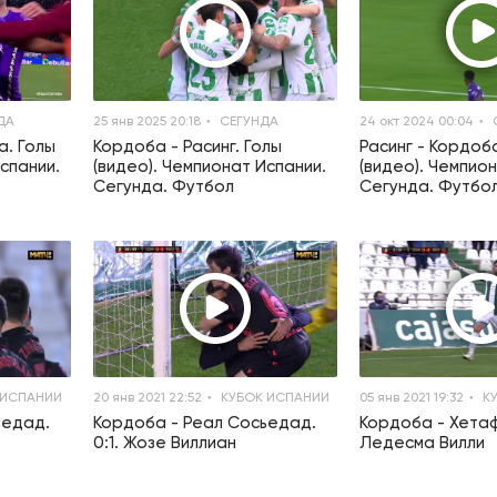
ДА
25 янв 2025 20:18
СЕГУНДА
24 окт 2024 00:04
а. Голы
Кордоба - Расинг. Голы
Расинг - Кордоб
спании.
(видео). Чемпионат Испании.
(видео). Чемпио
Сегунда. Футбол
Сегунда. Футбо
 ИСПАНИИ
20 янв 2021 22:52
КУБОК ИСПАНИИ
05 янв 2021 19:32
КУ
ьедад.
Кордоба - Реал Сосьедад.
Кордоба - Хетафе
0:1. Жозе Виллиан
Ледесма Вилли