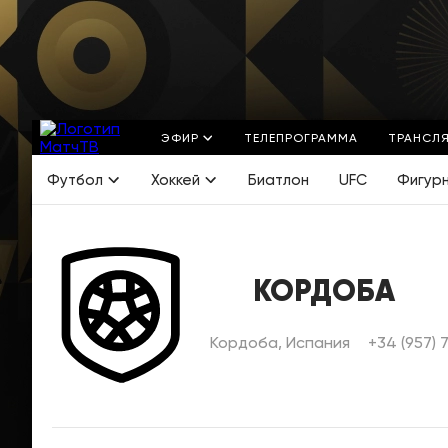
ЭФИР
ТЕЛЕПРОГРАММА
ТРАНСЛ
Футбол
Хоккей
Биатлон
UFC
Фигур
КОРДОБА
Кордоба, Испания
+34 (957) 