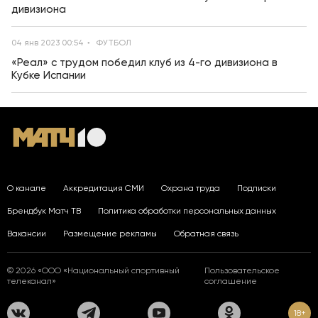
дивизиона
04 янв 2023 00:54
ФУТБОЛ
«Реал» с трудом победил клуб из 4-го дивизиона в
Кубке Испании
О канале
Аккредитация СМИ
Охрана труда
Подписки
Брендбук Матч ТВ
Политика обработки персональных данных
Вакансии
Размещение рекламы
Обратная связь
© 2026 «ООО «Национальный спортивный
Пользовательское
телеканал»
соглашение
18+