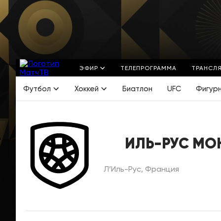
ЭФИР
ТЕЛЕПРОГРАММА
ТРАНСЛ
Футбол
Хоккей
Биатлон
UFC
Фигур
ИЛЬ-РУС МО
Л’Иль-Рус, Франция