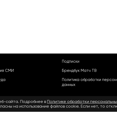
Подписки
ция СМИ
Брендбук Матч ТВ
уда
Политика обработки персон
данных
веб-сайта. Подробнее в
Политике обработки персональны
ласны на использование файлов cookie. Если нет, то отк
ьское соглашение