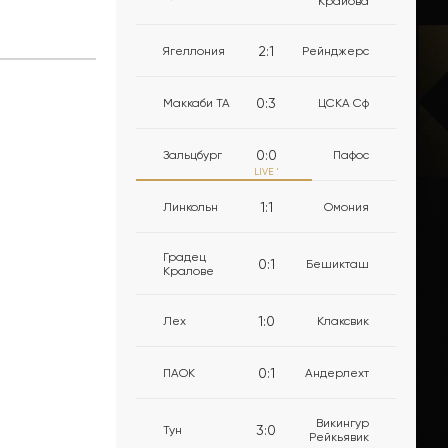
Крайова
2
:
1
Ягеллония
Рейнджерс
0
:
3
Маккаби ТА
ЦСКА Сф
0
:
0
Зальцбург
Пафос
LIVE
'
1
:
1
Линкольн
Омония
Градец
0
:
1
Бешикташ
Кралове
1
:
0
Лех
Клаксвик
0
:
1
ПАОК
Андерлехт
Викингур
3
:
0
Тун
Рейкьявик