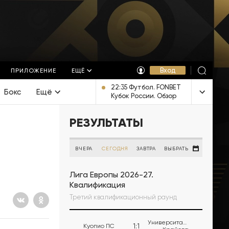
Вход
ПРИЛОЖЕНИЕ
ЕЩЁ
22:35 Футбол. FONBET
Бокс
Ещё
Кубок России. Обзор
[6+]
РЕЗУЛЬТАТЫ
ВЧЕРА
СЕГОДНЯ
ЗАВТРА
ВЫБРАТЬ
Лига Европы 2026-27.
Квалификация
Третий квалификационный раунд
Университатя
1
:
1
Куопио ПС