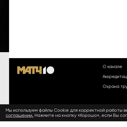
О канале
Аккредита
Охрана тр
Мы используем файлы Сookie для корректной работы 
© 2026 «ООО «Национальный
соглашении.
Нажмите на кнопку «Хорошо», если Вы сог
Пользовател
спортивный телеканал»