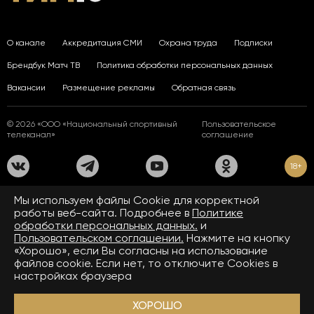
О канале
Аккредитация СМИ
Охрана труда
Подписки
Брендбук Матч ТВ
Политика обработки персональных данных
Вакансии
Размещение рекламы
Обратная связь
© 2026 «ООО «Национальный спортивный
Пользовательское
телеканал»
соглашение
18+
На сайте применяются рекомендательные технологии. Подробнее
Мы используем файлы Сookie для корректной
в
Правилах применения рекомендательных технологий.
работы веб-сайта. Подробнее в
Политике
обработки персональных данных.
и
Средство массовой информации сетевое издание «www.matchtv.ru»
зарегистрировано Федеральной службой по надзору в сфере связи,
Пользовательском соглашении.
Нажмите на кнопку
информационных технологий и массовых коммуникаций (Роскомнадзор).
«Хорошо», если Вы согласны на использование
Свидетельство о регистрации средства массовой информации ЭЛ № ФС 77 - 72390
файлов cookie. Если нет, то отключите Cookies в
от 28.02.2018. Название — www.matchtv.ru.
Учредитель (соучредители) СМИ сетевого издания «www.matchtv.ru»: ООО
настройках браузера
«Национальный спортивный телеканал», главный редактор СМИ сетевого издания
«www.matchtv.ru»: Конов В.А., номер телефона редакции СМИ сетевого издания
«www.matchtv.ru»: +7 (495) 653 84 19, адрес электронной почты редакции СМИ
ХОРОШО
сетевого издания «www.matchtv.ru»:
matchtv@matchtv.ru