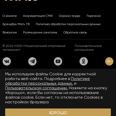
О канале
Аккредитация СМИ
Охрана труда
Подписки
Брендбук Матч ТВ
Политика обработки персональных данных
Вакансии
Размещение рекламы
Обратная связь
© 2026 «ООО «Национальный спортивный
Пользовательское
телеканал»
соглашение
18+
На сайте применяются рекомендательные технологии. Подробнее
Мы используем файлы Сookie для корректной
в
Правилах применения рекомендательных технологий.
работы веб-сайта. Подробнее в
Политике
обработки персональных данных.
и
Средство массовой информации сетевое издание «www.matchtv.ru»
зарегистрировано Федеральной службой по надзору в сфере связи,
Пользовательском соглашении.
Нажмите на кнопку
информационных технологий и массовых коммуникаций (Роскомнадзор).
«Хорошо», если Вы согласны на использование
Свидетельство о регистрации средства массовой информации ЭЛ № ФС 77 - 72390
файлов cookie. Если нет, то отключите Cookies в
от 28.02.2018. Название — www.matchtv.ru.
Учредитель (соучредители) СМИ сетевого издания «www.matchtv.ru»: ООО
настройках браузера
«Национальный спортивный телеканал», главный редактор СМИ сетевого издания
«www.matchtv.ru»: Конов В.А., номер телефона редакции СМИ сетевого издания
«www.matchtv.ru»: +7 (495) 653 84 19, адрес электронной почты редакции СМИ
ХОРОШО
сетевого издания «www.matchtv.ru»:
matchtv@matchtv.ru