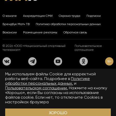
О канале
Аккредитация СМИ
Охрана труда
Подписки
Брендбук Матч ТВ
Политика обработки персональных данных
Вакансии
Размещение рекламы
Обратная связь
© 2026 «ООО «Национальный спортивный
Пользовательское
телеканал»
соглашение
18+
На сайте применяются рекомендательные технологии. Подробнее
Мы используем файлы Сookie для корректной
в
Правилах применения рекомендательных технологий.
работы веб-сайта. Подробнее в
Политике
обработки персональных данных.
и
Средство массовой информации сетевое издание «www.matchtv.ru»
зарегистрировано Федеральной службой по надзору в сфере связи,
Пользовательском соглашении.
Нажмите на кнопку
информационных технологий и массовых коммуникаций (Роскомнадзор).
«Хорошо», если Вы согласны на использование
Свидетельство о регистрации средства массовой информации ЭЛ № ФС 77 - 72390
файлов cookie. Если нет, то отключите Cookies в
от 28.02.2018. Название — www.matchtv.ru.
Учредитель (соучредители) СМИ сетевого издания «www.matchtv.ru»: ООО
настройках браузера
«Национальный спортивный телеканал», главный редактор СМИ сетевого издания
«www.matchtv.ru»: Конов В.А., номер телефона редакции СМИ сетевого издания
«www.matchtv.ru»: +7 (495) 653 84 19, адрес электронной почты редакции СМИ
ХОРОШО
сетевого издания «www.matchtv.ru»:
matchtv@matchtv.ru