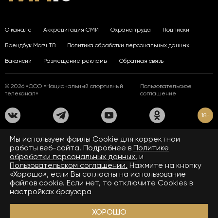
О канале
Аккредитация СМИ
Охрана труда
Подписки
Брендбук Матч ТВ
Политика обработки персональных данных
Вакансии
Размещение рекламы
Обратная связь
© 2026 «ООО «Национальный спортивный
Пользовательское
телеканал»
соглашение
18+
На сайте применяются рекомендательные технологии. Подробнее
Мы используем файлы Сookie для корректной
в
Правилах применения рекомендательных технологий.
работы веб-сайта. Подробнее в
Политике
обработки персональных данных.
и
Средство массовой информации сетевое издание «www.matchtv.ru»
зарегистрировано Федеральной службой по надзору в сфере связи,
Пользовательском соглашении.
Нажмите на кнопку
информационных технологий и массовых коммуникаций (Роскомнадзор).
«Хорошо», если Вы согласны на использование
Свидетельство о регистрации средства массовой информации ЭЛ № ФС 77 - 72390
файлов cookie. Если нет, то отключите Cookies в
от 28.02.2018. Название — www.matchtv.ru.
Учредитель (соучредители) СМИ сетевого издания «www.matchtv.ru»: ООО
настройках браузера
«Национальный спортивный телеканал», главный редактор СМИ сетевого издания
«www.matchtv.ru»: Конов В.А., номер телефона редакции СМИ сетевого издания
«www.matchtv.ru»: +7 (495) 653 84 19, адрес электронной почты редакции СМИ
ХОРОШО
сетевого издания «www.matchtv.ru»:
matchtv@matchtv.ru