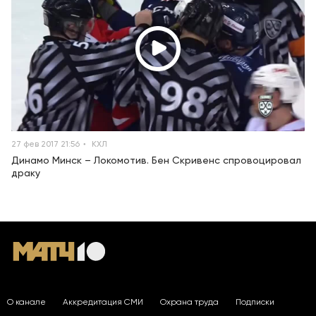
27 фев 2017 21:56
КХЛ
Динамо Минск – Локомотив. Бен Скривенс спровоцировал
драку
О канале
Аккредитация СМИ
Охрана труда
Подписки