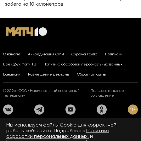
забега на 10 километров
О канале
Аккредитация СМИ
Охрана труда
Подписки
Брендбук Матч ТВ
Политика обработки персональных данных
Вакансии
Размещение рекламы
Обратная связь
© 2026 «ООО «Национальный спортивный
Пользовательское
телеканал»
соглашение
18+
На сайте применяются рекомендательные технологии. Подробнее
Мы используем файлы Сookie для корректной
в
Правилах применения рекомендательных технологий.
работы веб-сайта. Подробнее в
Политике
обработки персональных данных.
и
Средство массовой информации сетевое издание «www.matchtv.ru»
зарегистрировано Федеральной службой по надзору в сфере связи,