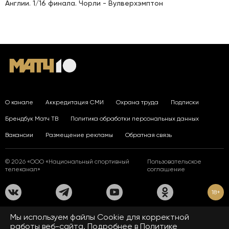
Англии. 1/16 финала. Чорли - Вулверхэмптон
О канале
Аккредитация СМИ
Охрана труда
Подписки
Брендбук Матч ТВ
Политика обработки персональных данных
Вакансии
Размещение рекламы
Обратная связь
© 2026 «ООО «Национальный спортивный
Пользовательское
телеканал»
соглашение
18+
На сайте применяются рекомендательные технологии. Подробнее
Мы используем файлы Сookie для корректной
в
Правилах применения рекомендательных технологий.
работы веб-сайта. Подробнее в
Политике