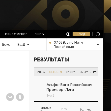
Вход
ПРИЛОЖЕНИЕ
ЕЩЁ
07:05 Все на Матч!
Бокс
Ещё
Прямой эфир
РЕЗУЛЬТАТЫ
ВЧЕРА
СЕГОДНЯ
ЗАВТРА
ВЫБРАТЬ
Альфа-Банк Российская
Премьер-Лига
Тур 3
Крылья
15:30
Балтика