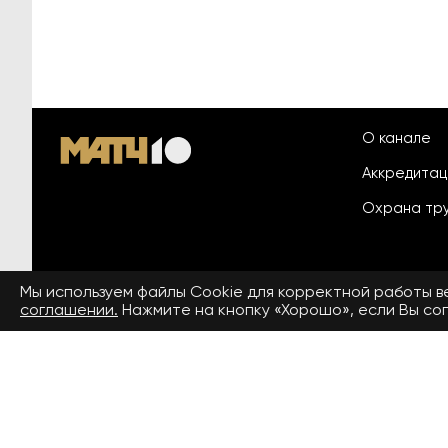
О канале
Аккредита
Охрана тр
Мы используем файлы Сookie для корректной работы 
© 2026 «ООО «Национальный
соглашении.
Нажмите на кнопку «Хорошо», если Вы сог
Пользовател
спортивный телеканал»
На сайте применяются рекомендательные технологии. Подро
Средство массовой информации сетевое издание «www.matchtv
(Роскомнадзор). Свидетельство о регистрации средства массово
Учредитель (соучредители) СМИ сетевого издания «www.matcht
телефона редакции СМИ сетевого издания «www.matchtv.ru»: +7 