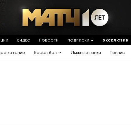
ЯЦИИ
ВИДЕО
НОВОСТИ
ПОДПИСКИ
ЭКСКЛЮЗИВ
ное катание
Баскетбол
Лыжные гонки
Теннис