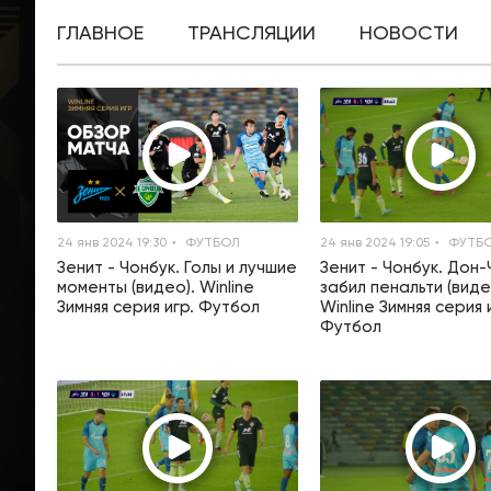
ГЛАВНОЕ
ТРАНСЛЯЦИИ
НОВОСТИ
24 янв 2024 19:30
ФУТБОЛ
24 янв 2024 19:05
ФУТБ
Зенит - Чонбук. Голы и лучшие
Зенит - Чонбук. Дон-
моменты (видео). Winline
забил пенальти (виде
Зимняя серия игр. Футбол
Winline Зимняя серия 
Футбол