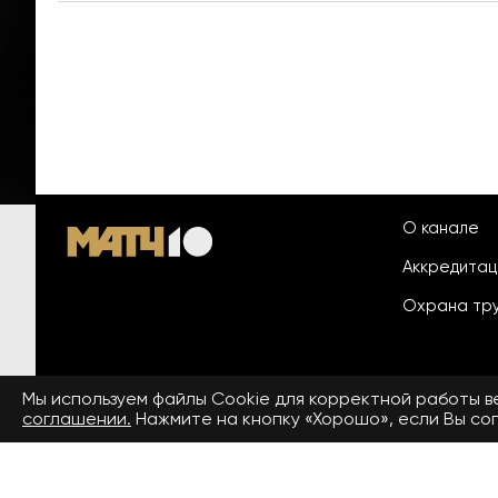
О канале
Аккредита
Охрана тр
Мы используем файлы Сookie для корректной работы 
© 2026 «ООО «Национальный
соглашении.
Нажмите на кнопку «Хорошо», если Вы сог
Пользовател
спортивный телеканал»
На сайте применяются рекомендательные технологии. Подро
Средство массовой информации сетевое издание «www.matchtv