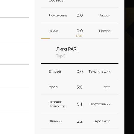
Советов
0
:
0
Локомотив
Акрон
0
:
0
ЦСКА
Ростов
LIVE
'
Лига PARI
Тур 5
0
:
0
Енисей
Текстильщик
3
:
0
Урал
Уфа
Нижний
5
:
1
Нефтехимик
Новгород
2
:
2
Шинник
Арсенал