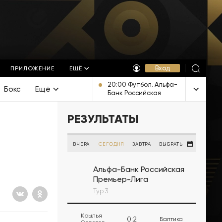
Вход
ПРИЛОЖЕНИЕ
ЕЩЁ
20:00 Футбол. Альфа-
Бокс
Ещё
Банк Российская
Премьер-Лига. ЦСКА -
"Ростов" (Ростов-на-
РЕЗУЛЬТАТЫ
Дону). Прямая
трансляция
ВЧЕРА
СЕГОДНЯ
ЗАВТРА
ВЫБРАТЬ
Альфа-Банк Российская
Премьер-Лига
Тур 3
Крылья
0
:
2
Балтика