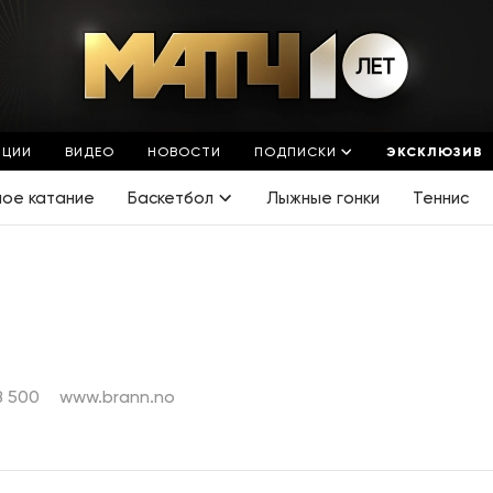
ЯЦИИ
ВИДЕО
НОВОСТИ
ПОДПИСКИ
ЭКСКЛЮЗИВ
ное катание
Баскетбол
Лыжные гонки
Теннис
8 500
www.brann.no