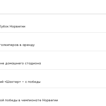
 Кубок Норвегии
 голкиперов в аренду
оне домашнего стадиона
кий «Шахтер» — с победы
ной победы в чемпионате Норвегии