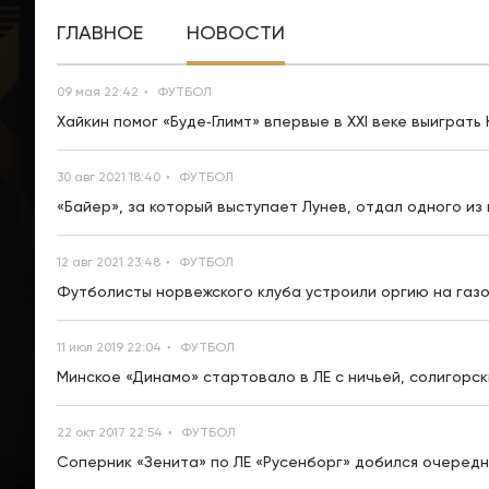
ГЛАВНОЕ
НОВОСТИ
09 мая 22:42
ФУТБОЛ
Хайкин помог «Буде‑Глимт» впервые в XXI веке выиграть
30 авг 2021 18:40
ФУТБОЛ
«Байер», за который выступает Лунев, отдал одного из
12 авг 2021 23:48
ФУТБОЛ
Футболисты норвежского клуба устроили оргию на газ
11 июл 2019 22:04
ФУТБОЛ
Минское «Динамо» стартовало в ЛЕ с ничьей, солигорс
22 окт 2017 22:54
ФУТБОЛ
Соперник «Зенита» по ЛЕ «Русенборг» добился очеред