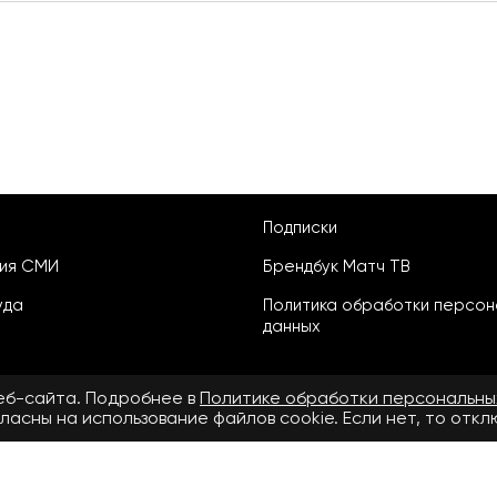
Подписки
ция СМИ
Брендбук Матч ТВ
уда
Политика обработки персон
данных
веб-сайта. Подробнее в
Политике обработки персональны
ласны на использование файлов cookie. Если нет, то отк
ьское соглашение
бнее в
Правилах применения рекомендательных технологий.
.ru» зарегистрировано Федеральной службой по надзору в сфере свя