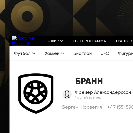
ЭФИР
ТЕЛЕПРОГРАММА
ТРАНСЛ
Футбол
Хоккей
Биатлон
UFC
Фигур
БРАНН
Фрейер Александерссон
Главный тренер
Берген, Норвегия
+47 (55) 59