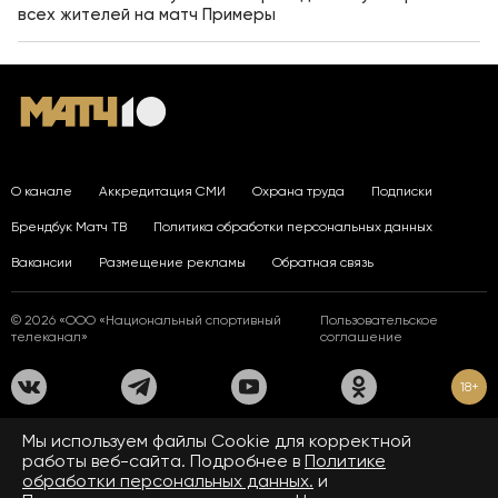
всех жителей на матч Примеры
О канале
Аккредитация СМИ
Охрана труда
Подписки
Брендбук Матч ТВ
Политика обработки персональных данных
Вакансии
Размещение рекламы
Обратная связь
© 2026 «ООО «Национальный спортивный
Пользовательское
телеканал»
соглашение
18+
На сайте применяются рекомендательные технологии. Подробнее
Мы используем файлы Сookie для корректной
в
Правилах применения рекомендательных технологий.
работы веб-сайта. Подробнее в
Политике
обработки персональных данных.
и
Средство массовой информации сетевое издание «www.matchtv.ru»
зарегистрировано Федеральной службой по надзору в сфере связи,