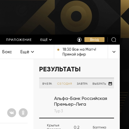
Вход
ПРИЛОЖЕНИЕ
ЕЩЁ
18:30 Все на Матч!
Бокс
Ещё
Прямой эфир
РЕЗУЛЬТАТЫ
ВЧЕРА
СЕГОДНЯ
ЗАВТРА
ВЫБРАТЬ
Альфа-Банк Российская
Премьер-Лига
Тур 3
Крылья
0
:
2
Балтика