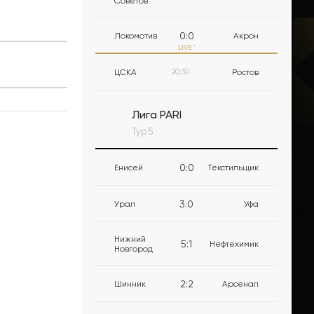
Советов
0
:
0
Локомотив
Акрон
LIVE
'
ЦСКА
20:30
Ростов
Лига PARI
Тур 5
0
:
0
Енисей
Текстильщик
3
:
0
Урал
Уфа
Нижний
5
:
1
Нефтехимик
Новгород
2
:
2
Шинник
Арсенал