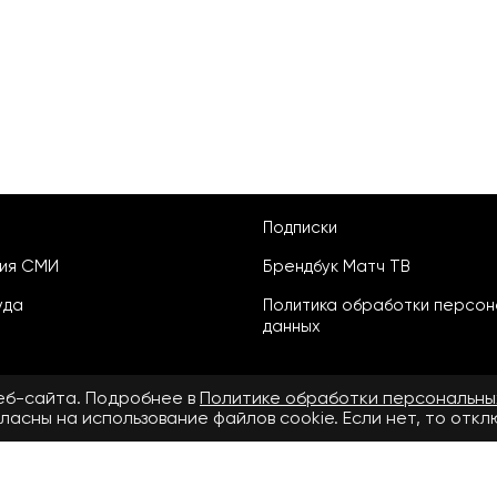
Подписки
ция СМИ
Брендбук Матч ТВ
уда
Политика обработки персон
данных
веб-сайта. Подробнее в
Политике обработки персональны
ласны на использование файлов cookie. Если нет, то отк
ьское соглашение
бнее в
Правилах применения рекомендательных технологий.
.ru» зарегистрировано Федеральной службой по надзору в сфере свя