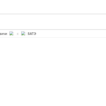
вичи
БАТЭ
x