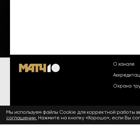
О канале
Аккредита
Охрана тр
Мы используем файлы Сookie для корректной работы 
© 2026 «ООО «Национальный
соглашении.
Нажмите на кнопку «Хорошо», если Вы сог
Пользовател
спортивный телеканал»
На сайте применяются рекомендательные технологии. Подро
Средство массовой информации сетевое издание «www.matchtv