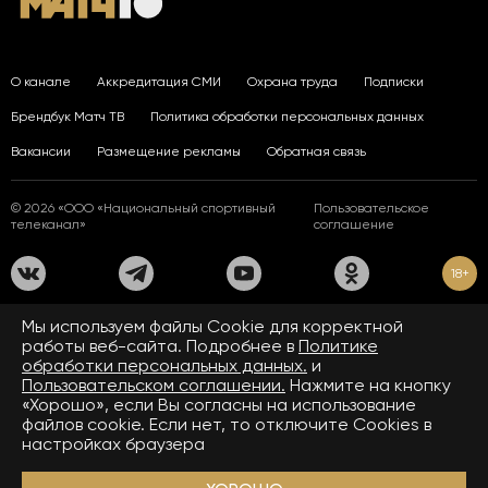
О канале
Аккредитация СМИ
Охрана труда
Подписки
Брендбук Матч ТВ
Политика обработки персональных данных
Вакансии
Размещение рекламы
Обратная связь
© 2026 «ООО «Национальный спортивный
Пользовательское
телеканал»
соглашение
18+
На сайте применяются рекомендательные технологии. Подробнее
Мы используем файлы Сookie для корректной
в
Правилах применения рекомендательных технологий.
работы веб-сайта. Подробнее в
Политике
обработки персональных данных.
и
Средство массовой информации сетевое издание «www.matchtv.ru»
зарегистрировано Федеральной службой по надзору в сфере связи,
Пользовательском соглашении.
Нажмите на кнопку
информационных технологий и массовых коммуникаций (Роскомнадзор).
«Хорошо», если Вы согласны на использование
Свидетельство о регистрации средства массовой информации ЭЛ № ФС 77 - 72390
файлов cookie. Если нет, то отключите Cookies в
от 28.02.2018. Название — www.matchtv.ru.
Учредитель (соучредители) СМИ сетевого издания «www.matchtv.ru»: ООО
настройках браузера
«Национальный спортивный телеканал», главный редактор СМИ сетевого издания
«www.matchtv.ru»: Конов В.А., номер телефона редакции СМИ сетевого издания
«www.matchtv.ru»: +7 (495) 653 84 19, адрес электронной почты редакции СМИ