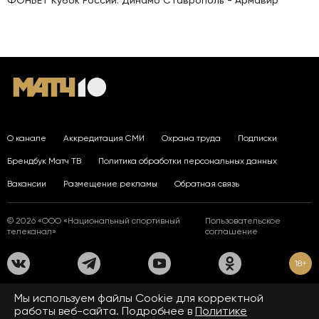
ФОНБЕТ Кубок России. Динамо Ставрополь - Армавир
О канале
Аккредитация СМИ
Охрана труда
Подписки
Брендбук Матч ТВ
Политика обработки персональных данных
Вакансии
Размещение рекламы
Обратная связь
© 2026 «ООО «Национальный спортивный
Пользовательское
телеканал»
соглашение
18+
На сайте применяются рекомендательные технологии. Подробнее
Мы используем файлы Сookie для корректной
в
Правилах применения рекомендательных технологий.
работы веб-сайта. Подробнее в
Политике