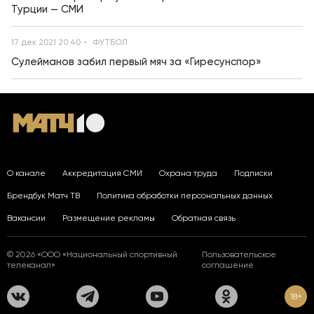
Турции — СМИ
17 дек 2021 20:40
ФУТБОЛ
Сулейманов забил первый мяч за «Гиресунспор»
О канале
Аккредитация СМИ
Охрана труда
Подписки
Брендбук Матч ТВ
Политика обработки персональных данных
Вакансии
Размещение рекламы
Обратная связь
© 2026 «ООО «Национальный спортивный
Пользовательское
телеканал»
соглашение
18+