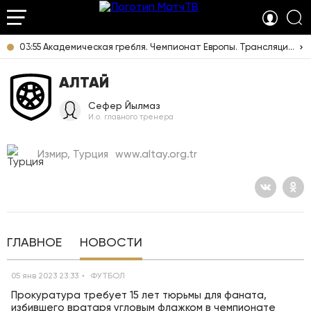
03:55 Академическая гребля. Чемпионат Европы. Трансляция из Италии [6+]
АЛТАЙ
Сефер Йылмаз
И.о. главного тренера
Измир, Турция
www.altay.org.tr
ГЛАВНОЕ
НОВОСТИ
05 янв 2023 23:33
ФУТБОЛ
Прокуратура требует 15 лет тюрьмы для фаната,
избившего вратаря угловым флажком в чемпионате