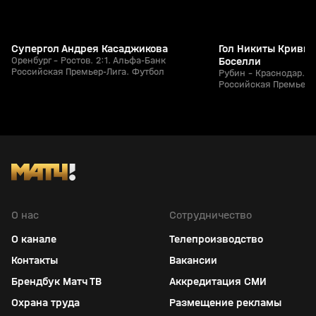
Супергол Андрея Касаджикова
Гол Никиты Кривцо
Оренбург - Ростов. 2:1. Альфа-Банк
Боселли
Российская Премьер-Лига. Футбол
Рубин - Краснодар. 1
Российская Премьер-
О нас
Сотрудничество
О канале
Телепроизводство
Контакты
Вакансии
Брендбук Матч ТВ
Аккредитация СМИ
Охрана труда
Размещение рекламы