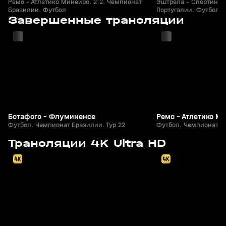
Ремо - Атлетико Минейро. 2:2. Чемпионат
Эштрела - Спортинг. 
Бразилии. Футбол
Португалии. Футбол
2
1:57:16
Сегодня, 02:46
Сегодня, 00:15
Завершенные трансляции
+
0+
Ботафого - Флуминенсе
Ремо - Атлетико М
Футбол. Чемпионат Бразилии. Тур 22
Футбол. Чемпионат Бр
2:01:07
Сегодня, 19:30
08 авг, 20:00
Трансляции 4K Ultra HD
0+