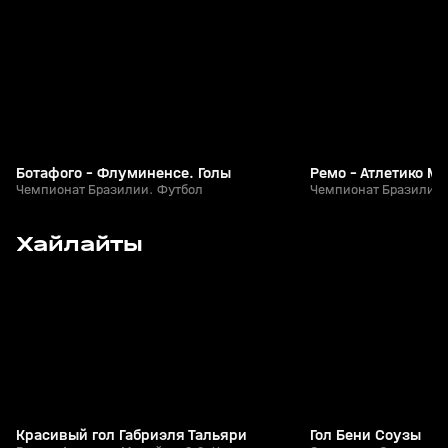
+
0+
Ботафого - Флуминенсе. Голы
Ремо - Атлетико М
Чемпионат Бразилии. Футбол
Чемпионат Бразилии.
15
2:00
Сегодня, 11:05
Сегодня, 00:17
Хайлайты
+
0+
Красивый гол Габриэля Тальяри
Гол Бени Соузы