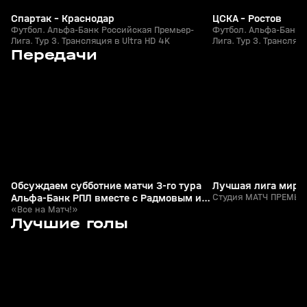
Спартак - Краснодар
ЦСКА - Ростов
Футбол. Альфа-Банк Российская Премьер-
Футбол. Альфа-Банк 
Лига. Тур 3. Трансляция в Ultra HD 4K
Лига. Тур 3. Трансляци
8
20:51
Сегодня, 01:43
08 авг, 14:57
Передачи
+
0+
Обсуждаем субботние матчи 3-го тура
Лучшая лига мира
Альфа-Банк РПЛ вместе с Радмовым и
Студия МАТЧ ПРЕМЬЕР
Гришиным
«Все на Матч!»
7
1:25
26 июл, 21:49
26 июл, 21:15
Лучшие голы
+
0+