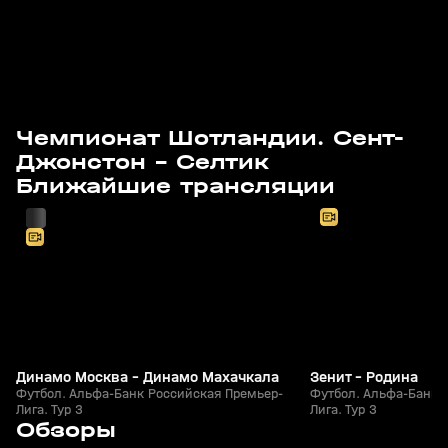
Чемпионат Шотландии. Сент-
Джонстон - Селтик
Сегодня, 14:25
Сегодня, 16:30
Ближайшие трансляции
Динамо Москва - Динамо Махачкала
Зенит - Родина
Футбол. Альфа-Банк Российская Премьер-
Футбол. Альфа-Банк 
Лига. Тур 3
Лига. Тур 3
1
4:34
Сегодня, 11:44
Сегодня, 11:43
Обзоры