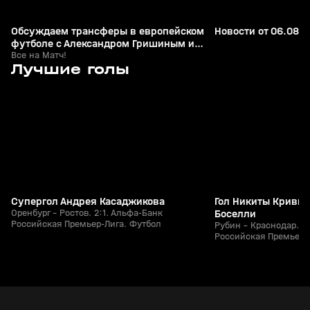
Обсуждаем трансферы в европейском
Новости от 06.08.
футболе с Александром Гришиным и
Игорем Семшовым
Все на Матч!
7
1:25
26 июл, 21:49
26 июл, 21:15
Лучшие голы
+
0+
Супергол Андрея Касаджикова
Гол Никиты Кривцо
Оренбург - Ростов. 2:1. Альфа-Банк
Боселли
Российская Премьер-Лига. Футбол
Рубин - Краснодар. 1
Российская Премьер-