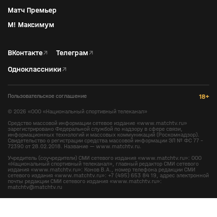
Матч Премьер
М! Максимум
ВКонтакте
↗
Телеграм
↗
Одноклассники
↗
Пользовательское соглашение
18+
©
2026
«ООО «Национальный спортивный телеканал»
Средство массовой информации сетевое издание «www.matchtv.ru»
зарегистрировано Федеральной службой по надзору в сфере связи,
информационных технологий и массовых коммуникаций (Роскомнадзор).
Свидетельство о регистрации средства массовой информации ЭЛ № ФС 77 -
72390 от 28.02.2018. Название — www.matchtv.ru.
Учредитель (соучредители) СМИ сетевого издания «www.matchtv.ru»: ООО
«Национальный спортивный телеканал», главный редактор СМИ сетевого
издания «www.matchtv.ru»: Конов В.А., номер телефона редакции СМИ
сетевого издания «www.matchtv.ru»: +7 (495) 653 84 19, адрес электронной
почты редакции СМИ сетевого издания «www.matchtv.ru»:
matchtv@matchtv.ru