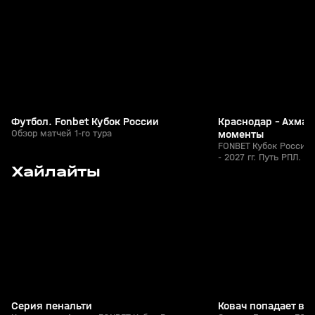
+
0+
Футбол. Fonbet Кубок России
Краснодар - Ахмат
Обзор матчей 1-го тура
моменты
FONBET Кубок России 
- 2027 гг. Путь РПЛ. Ф
9
0:41
05 авг, 23:00
05 авг, 22:45
Хайлайты
+
0+
Серия пенальти
Ковач попадает в 