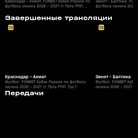
Краснодар - Ахмат. FONBET Кубок России по
Зенит - Балтика. FON
футболу сезона 2026 - 2027 гг. Путь РПЛ.
футболу сезона 2026 -
Футбол
Футбол
8
2:30:39
05 авг, 20:30
05 авг, 20:20
Завершенные трансляции
+
0+
Краснодар - Ахмат
Зенит - Балтика
Футбол. FONBET Кубок России по футболу
Футбол. FONBET Кубок
сезона 2026 - 2027 гг. Путь РПЛ. Тур 1
сезона 2026 - 2027 гг.
0
5:05
06 авг, 22:47
06 авг, 16:49
Передачи
+
0+