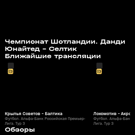
Чемпионат Шотландии. Данди
Юнайтед - Селтик
Завтра, 15:00
Завтра, 17:35
Ближайшие трансляции
Крылья Советов - Балтика
Локомотив - Акрон
Футбол. Альфа-Банк Российская Премьер-
Футбол. Альфа-Банк 
Лига. Тур 3
Лига. Тур 3
7
5:53
06 авг, 18:10
05 авг, 23:40
Обзоры