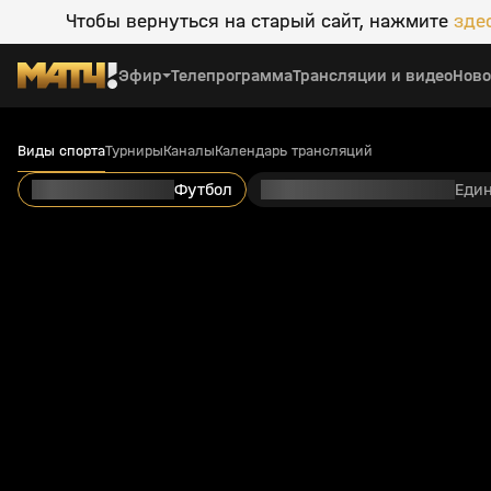
Чтобы вернуться на старый сайт, нажмите
зде
Эфир
Телепрограмма
Трансляции и видео
Ново
Виды спорта
Турниры
Каналы
Календарь трансляций
Футбол
Еди