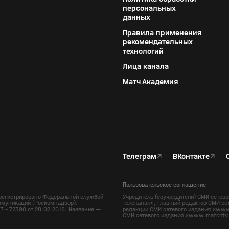
персональных
данных
Правила применения
рекомендательных
технологий
Лица канала
Матч Академия
Телеграм
↗
ВКонтакте
↗
Пользовательское соглашение
регистрировано Федеральной службой
Учредитель (соучредители) СМИ сете
ммуникаций (Роскомнадзор).
телеканал», главный редактор СМИ се
7 - 72390 от 28.02.2018. Название —
редакции СМИ сетевого издания «www.
СМИ сетевого издания «www.matchtv.