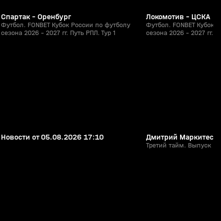
Спартак - Оренбург
Локомотив - ЦСКА
Футбол. FONBET Кубок России по футболу
Футбол. FONBET Кубок Р
сезона 2026 - 2027 гг. Путь РПЛ. Тур 1
сезона 2026 - 2027 гг. П
26:08
05 авг, 17:22
05 авг, 17:06
0+
Новости от 05.08.2026 17:10
Дмитрий Маркитесо
Третий тайм. Выпуск №2
1:51
26 июл, 20:31
25 июл, 21:18
0+