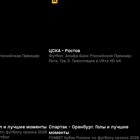
ЦСКА - Ростов
Российская Премьер-
Футбол. Альфа-Банк Российская Премьер-
Лига. Тур 3. Трансляция в Ultra HD 4K
8:52
5:39
05 авг, 21:15
0+
0+
Гол и лучшие моменты
Спартак - Оренбург. Голы и лучшие
по футболу сезона 2026
моменты
утбол
FONBET Кубок России по футболу сезона 2026