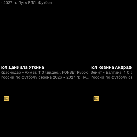
- 2027 гг. Путь РПЛ. Футбол
1:09
05 авг, 22:17
05 авг, 20:54
0+
Гол Даниила Уткина
Гол Кевина Андраде
Краснодар - Ахмат. 1:0 (видео). FONBET Кубок
Зенит - Балтика. 1:0 (в
России по футболу сезона 2026 - 2027 гг. Путь
России по футболу сезон
РПЛ. Футбол
РПЛ. Футбол
2:33:09
05 авг, 17:50
04 авг, 20:33
0+