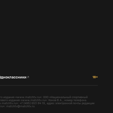
Одноклассники
↗
18+
вого издания «www.matchtv.ru»: ООО «Национальный спортивный
тевого издания «www.matchtv.ru»: Конов В.А., номер телефона
matchtv.ru»: +7 (495) 653 84 19, адрес электронной почты редакции
ru»: matchtv@matchtv.ru