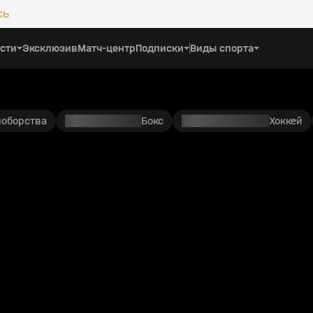
сь
сти
Эксклюзив
Матч-центр
Подписки
Виды спорта
ноборства
Бокс
Хоккей