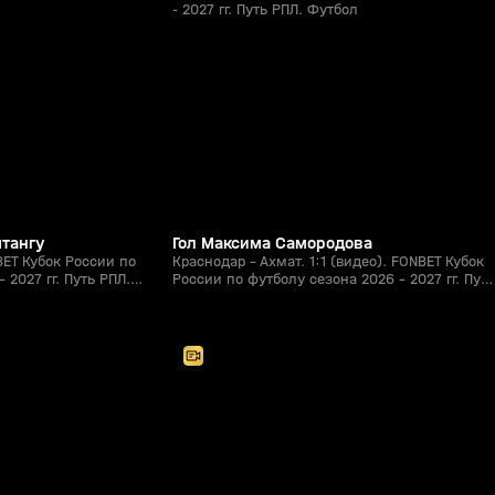
- 2027 гг. Путь РПЛ. Футбол
1:21
1:15
05 авг, 22:44
0+
0+
штангу
Гол Максима Самородова
BET Кубок России по
Краснодар - Ахмат. 1:1 (видео). FONBET Кубок
 2027 гг. Путь РПЛ.
России по футболу сезона 2026 - 2027 гг. Путь
РПЛ. Футбол
2:00:57
2:27:26
05 авг, 18:20
0+
0+