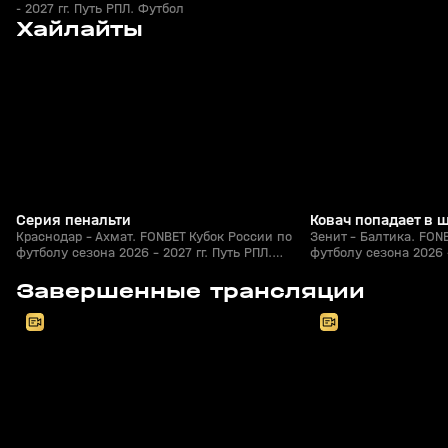
- 2027 гг. Путь РПЛ. Футбол
9
0:41
05 авг, 23:00
05 авг, 22:45
Хайлайты
+
0+
Серия пенальти
Ковач попадает в 
Краснодар - Ахмат. FONBET Кубок России по
Зенит - Балтика. FON
футболу сезона 2026 - 2027 гг. Путь РПЛ.
футболу сезона 2026 -
Футбол
Футбол
8
2:30:39
05 авг, 20:30
05 авг, 20:20
Завершенные трансляции
+
0+