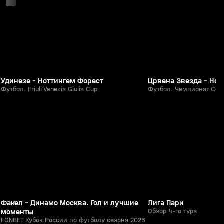
Удинезе - Ноттингем Форест
Црвена Звезда - Нов
Футбол. Friuli Venezia Giulia Cup
Футбол. Чемпионат Серб
26:48
05 авг, 20:53
05 авг, 00:16
0+
Факел - Динамо Москва. Гол и лучшие
Лига Пари
моменты
Обзор 4-го тура
FONBET Кубок России по футболу сезона 2026