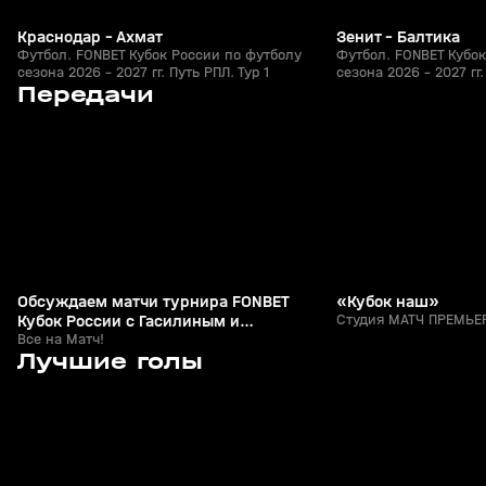
Краснодар - Ахмат
Зенит - Балтика
Футбол. FONBET Кубок России по футболу
Футбол. FONBET Кубок
сезона 2026 - 2027 гг. Путь РПЛ. Тур 1
сезона 2026 - 2027 гг.
4
53:49
Сегодня, 01:09
05 авг, 23:56
Передачи
+
0+
Обсуждаем матчи турнира FONBET
«Кубок наш»
Кубок России с Гасилиным и
Студия МАТЧ ПРЕМЬЕР
Шалимовым
Все на Матч!
7
1:25
26 июл, 21:49
26 июл, 21:15
Лучшие голы
+
0+