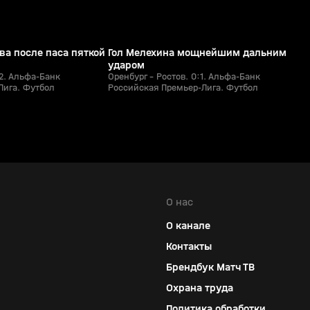
ва после паса пяткой
Гол Мелехина мощнейшим дальним
ударом
:2. Альфа-Банк
Оренбург - Ростов. 0:1. Альфа-Банк
Лига. Футбол
Российская Премьер-Лига. Футбол
О нас
О канале
Контакты
Брендбук Матч ТВ
Охрана труда
Политика обработки