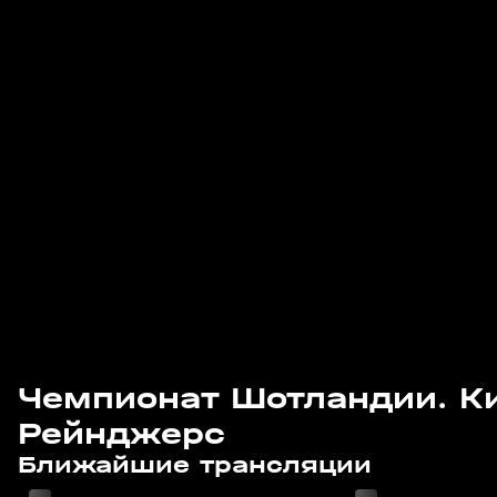
Чемпионат Шотландии. К
Рейнджерс
08 авг, 15:00
08 авг, 17:35
Ближайшие трансляции