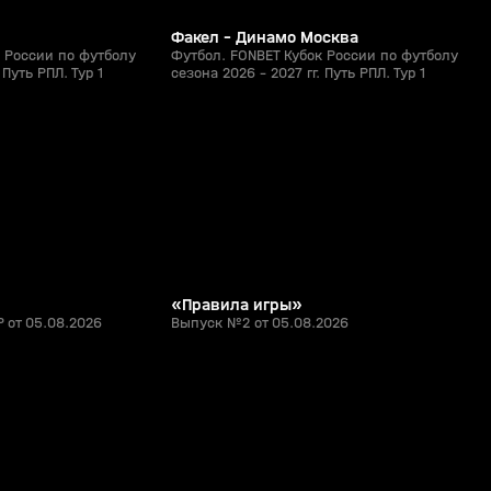
Факел - Динамо Москва
 России по футболу
Футбол. FONBET Кубок России по футболу
 Путь РПЛ. Тур 1
сезона 2026 - 2027 гг. Путь РПЛ. Тур 1
58:35
5:21
05 авг, 18:11
0+
0+
«Правила игры»
 от 05.08.2026
Выпуск №2 от 05.08.2026
1:29
1:19
26 июл, 21:12
0+
0+