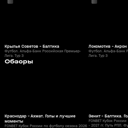
Крылья Советов - Балтика
Локомотив - Акрон
Футбол. Альфа-Банк Российская Премьер-
Футбол. Альфа-Банк 
Лига. Тур 3
Лига. Тур 3
3
5:53
05 авг, 23:40
05 авг, 23:13
Обзоры
+
0+
Краснодар - Ахмат. Голы и лучшие
Зенит - Балтика. 
моменты
FONBET Кубок России 
- 2027 гг. Путь РПЛ. Ф
FONBET Кубок России по футболу сезона 2026