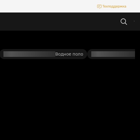
Техподдержка
Водное поло
П