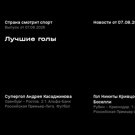
Страна смотрит спорт
Новости от 07.08.
Выпуск от 07.08.2026
7
1:25
26 июл, 21:49
26 июл, 21:15
Лучшие голы
+
0+
Супергол Андрея Касаджикова
Гол Никиты Кривцо
Оренбург - Ростов. 2:1. Альфа-Банк
Боселли
Российская Премьер-Лига. Футбол
Рубин - Краснодар. 1
Российская Премьер-