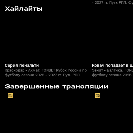
- 2027 гг. Путь РПЛ. Ф
9
0:41
05 авг, 23:00
05 авг, 22:45
Хайлайты
+
0+
Серия пенальти
Ковач попадает в 
Краснодар - Ахмат. FONBET Кубок России по
Зенит - Балтика. FON
футболу сезона 2026 - 2027 гг. Путь РПЛ.
футболу сезона 2026 -
Футбол
Футбол
8
2:30:39
05 авг, 20:30
05 авг, 20:20
Завершенные трансляции
+
0+