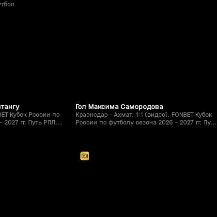
утбол
1:21
1:15
05 авг, 22:44
0+
0+
штангу
Гол Максима Самородова
BET Кубок России по
Краснодар - Ахмат. 1:1 (видео). FONBET Кубок
 2027 гг. Путь РПЛ.
России по футболу сезона 2026 - 2027 гг. Путь
РПЛ. Футбол
2:00:57
2:27:26
05 авг, 18:20
0+
0+