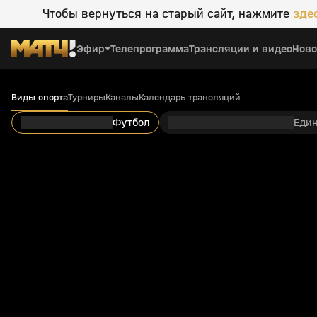
Чтобы вернуться на старый сайт, нажмите
зде
Эфир
Телепрограмма
Трансляции и видео
Ново
Виды спорта
Турниры
Каналы
Календарь трансляций
Футбол
Еди