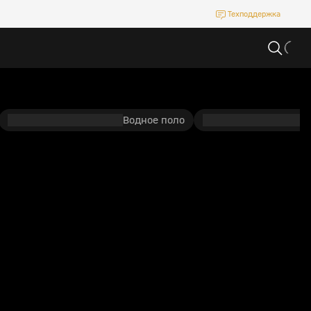
Техподдержка
Водное поло
П