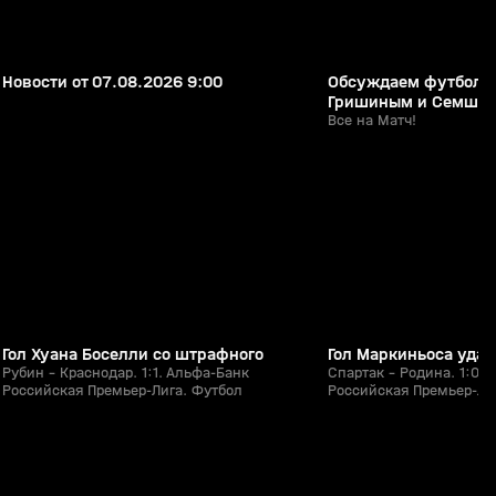
Новости от 07.08.2026 9:00
Обсуждаем футболь
Гришиным и Семшо
Все на Матч!
1:51
26 июл, 20:31
25 июл, 21:18
0+
Гол Хуана Боселли со штрафного
Гол Маркиньоса уда
Рубин - Краснодар. 1:1. Альфа-Банк
Спартак - Родина. 1:0.
Российская Премьер-Лига. Футбол
Российская Премьер-Ли