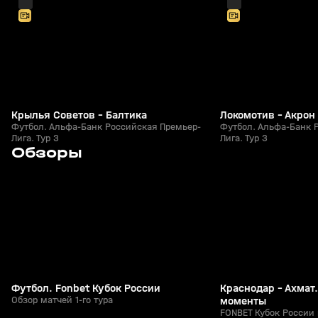
Крылья Советов - Балтика
Локомотив - Акрон
Футбол. Альфа-Банк Российская Премьер-
Футбол. Альфа-Банк 
Лига. Тур 3
Лига. Тур 3
7
5:53
06 авг, 18:10
05 авг, 23:40
Обзоры
+
0+
Футбол. Fonbet Кубок России
Краснодар - Ахмат
Обзор матчей 1-го тура
моменты
FONBET Кубок России 