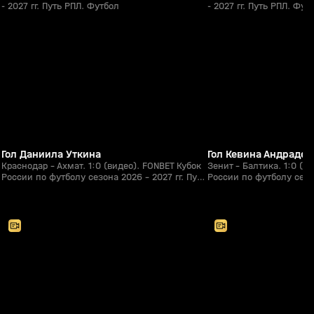
- 2027 гг. Путь РПЛ. Футбол
- 2027 гг. Путь РПЛ. Фут
1:09
05 авг, 22:17
05 авг, 20:54
0+
Гол Даниила Уткина
Гол Кевина Андраде
Краснодар - Ахмат. 1:0 (видео). FONBET Кубок
Зенит - Балтика. 1:0 (в
России по футболу сезона 2026 - 2027 гг. Путь
России по футболу сезон
РПЛ. Футбол
РПЛ. Футбол
2:33:09
05 авг, 17:50
04 авг, 20:33
0+