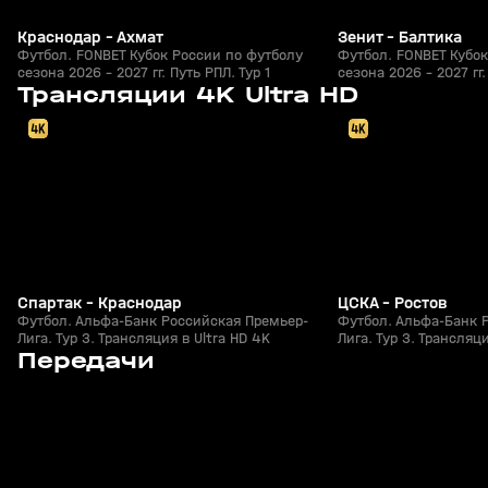
Краснодар - Ахмат
Зенит - Балтика
Футбол. FONBET Кубок России по футболу
Футбол. FONBET Кубок
сезона 2026 - 2027 гг. Путь РПЛ. Тур 1
сезона 2026 - 2027 гг.
09 авг, 20:00
Завтра, 20:00
Трансляции 4K Ultra HD
Спартак - Краснодар
ЦСКА - Ростов
Футбол. Альфа-Банк Российская Премьер-
Футбол. Альфа-Банк 
Лига. Тур 3. Трансляция в Ultra HD 4K
Лига. Тур 3. Трансляци
5
7:48
Сегодня, 15:39
Сегодня, 15:25
Передачи
+
0+