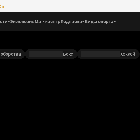
сь
сти
Эксклюзив
Матч-центр
Подписки
Виды спорта
ноборства
Бокс
Хоккей