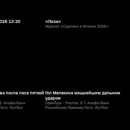
2026 13:30
«Пиза»
Журнал «Сделано в Италии 2026»
1:29
1:19
26 июл, 21:12
0+
0+
ва после паса пяткой
Гол Мелехина мощнейшим дальним
ударом
:2. Альфа-Банк
Оренбург - Ростов. 0:1. Альфа-Банк
Лига. Футбол
Российская Премьер-Лига. Футбол