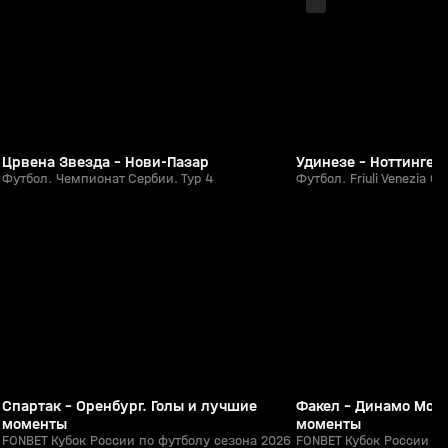
Црвена Звезда - Нови-Пазар
Удинезе - Ноттингем
Футбол. Чемпионат Сербии. Тур 4
Футбол. Friuli Venezia Gi
5:39
05 авг, 21:15
05 авг, 20:53
0+
Спартак - Оренбург. Голы и лучшие
Факел - Динамо Моск
моменты
моменты
FONBET Кубок России по футболу сезона 2026
FONBET Кубок России по