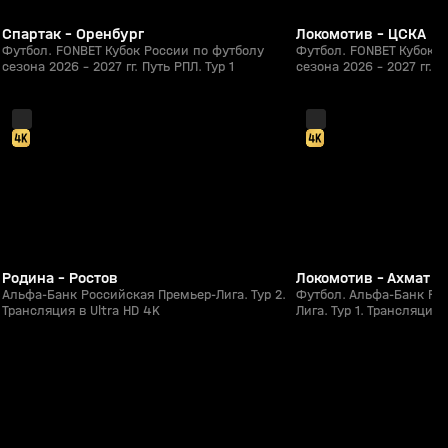
Спартак - Оренбург
Локомотив - ЦСКА
Футбол. FONBET Кубок России по футболу
Футбол. FONBET Кубок Р
сезона 2026 - 2027 гг. Путь РПЛ. Тур 1
сезона 2026 - 2027 гг. П
2:07:02
31 июл, 19:23
26 июл, 16:30
0+
Родина - Ростов
Локомотив - Ахмат
Альфа-Банк Российская Премьер-Лига. Тур 2.
Футбол. Альфа-Банк Ро
Трансляция в Ultra HD 4K
Лига. Тур 1. Трансляция 
48:10
Сегодня, 10:47
06 авг, 22:47
0+