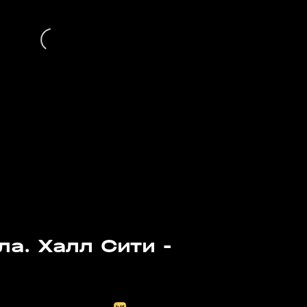
а. Халл Сити -
Завтра, 20:00