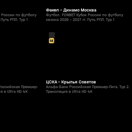
Факел - Динамо Москва
 России по футболу
Футбол. FONBET Кубок России по футболу
 Путь РПЛ. Тур 1
сезона 2026 - 2027 гг. Путь РПЛ. Тур 1
2:05:25
2:11:48
01 авг, 15:40
0+
0+
ЦСКА - Крылья Советов
Российская Премьер-
Альфа-Банк Российская Премьер-Лига. Тур 2.
я в Ultra HD 4K
Трансляция в Ultra HD 4K
12:12
5:08
Сегодня, 13:28
0+
0+