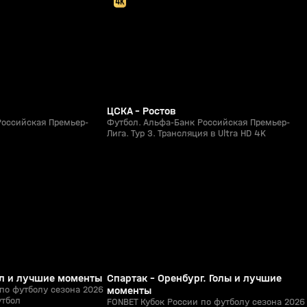
ЦСКА - Ростов
Российская Премьер-
Футбол. Альфа-Банк Российская Премьер-
Лига. Тур 3. Трансляция в Ultra HD 4K
8:52
5:39
05 авг, 21:15
0+
0+
Гол и лучшие моменты
Спартак - Оренбург. Голы и лучшие
по футболу сезона 2026
моменты
утбол
FONBET Кубок России по футболу сезона 2026