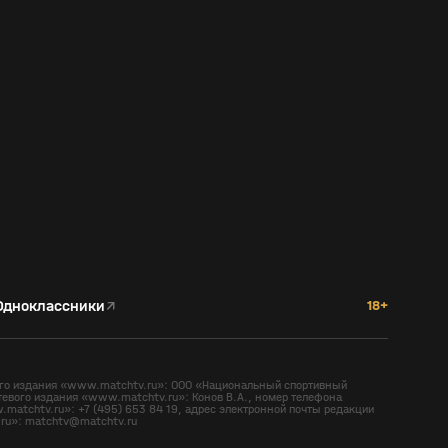
Одноклассники
↗
18+
вого издания «www.matchtv.ru»: ООО «Национальный спортивный
тевого издания «www.matchtv.ru»: Конов В.А., номер телефона
matchtv.ru»: +7 (495) 653 84 19, адрес электронной почты редакции
ru»: matchtv@matchtv.ru