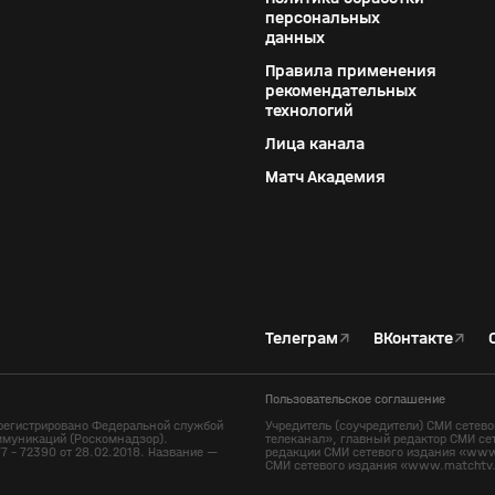
персональных
данных
Правила применения
рекомендательных
технологий
Лица канала
Матч Академия
Телеграм
↗
ВКонтакте
↗
Пользовательское соглашение
регистрировано Федеральной службой
Учредитель (соучредители) СМИ сете
ммуникаций (Роскомнадзор).
телеканал», главный редактор СМИ се
7 - 72390 от 28.02.2018. Название —
редакции СМИ сетевого издания «www.
СМИ сетевого издания «www.matchtv.