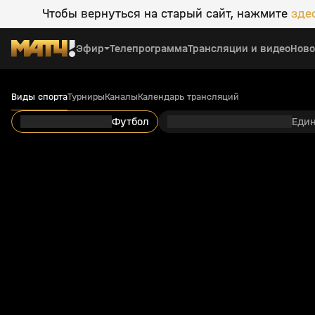
Чтобы вернуться на старый сайт, нажмите
зде
Эфир
Телепрограмма
Трансляции и видео
Ново
Виды спорта
Турниры
Каналы
Календарь трансляций
Футбол
Еди