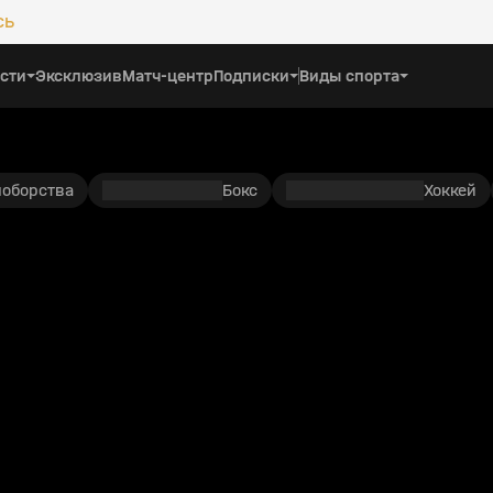
сь
сти
Эксклюзив
Матч-центр
Подписки
Виды спорта
ноборства
Бокс
Хоккей