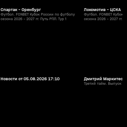
Спартак - Оренбург
Локомотив - ЦСКА
Футбол. FONBET Кубок России по футболу
Футбол. FONBET Кубок Р
сезона 2026 - 2027 гг. Путь РПЛ. Тур 1
сезона 2026 - 2027 гг. П
26:08
05 авг, 17:22
05 авг, 17:06
0+
Новости от 05.08.2026 17:10
Дмитрий Маркитесо
Третий тайм. Выпуск №2
1:51
26 июл, 20:31
25 июл, 21:18
0+