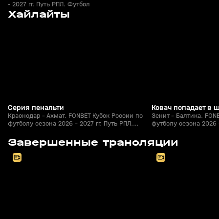
- 2027 гг. Путь РПЛ. Футбол
9
0:41
05 авг, 23:00
05 авг, 22:45
Хайлайты
+
0+
Серия пенальти
Ковач попадает в 
Краснодар - Ахмат. FONBET Кубок России по
Зенит - Балтика. FON
футболу сезона 2026 - 2027 гг. Путь РПЛ.
футболу сезона 2026 -
Футбол
Футбол
8
2:30:39
05 авг, 20:30
05 авг, 20:20
Завершенные трансляции
+
0+