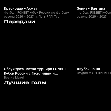
Краснодар - Ахмат
Зенит - Балтика
Футбол. FONBET Кубок России по футболу
Футбол. FONBET Кубок
сезона 2026 - 2027 гг. Путь РПЛ. Тур 1
сезона 2026 - 2027 гг.
4
53:49
Сегодня, 01:09
05 авг, 23:56
Передачи
+
0+
Обсуждаем матчи турнира FONBET
«Кубок наш»
Кубок России с Гасилиным и
Студия МАТЧ ПРЕМЬЕР
Шалимовым
Все на Матч!
7
1:25
26 июл, 21:49
26 июл, 21:15
Лучшие голы
+
0+