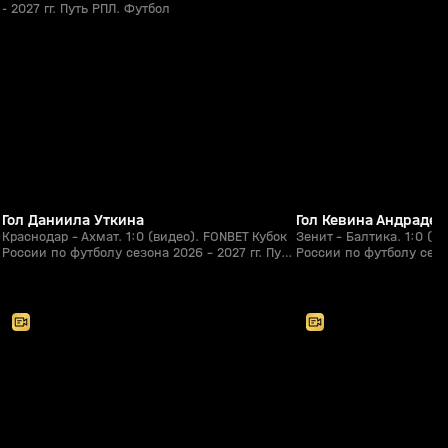
- 2027 гг. Путь РПЛ. Футбол
1:09
05 авг, 22:17
05 авг, 20:54
0+
Гол Даниила Уткина
Гол Кевина Андраде
Краснодар - Ахмат. 1:0 (видео). FONBET Кубок
Зенит - Балтика. 1:0 (в
России по футболу сезона 2026 - 2027 гг. Путь
России по футболу сезон
РПЛ. Футбол
РПЛ. Футбол
2:33:09
05 авг, 17:50
04 авг, 20:33
0+