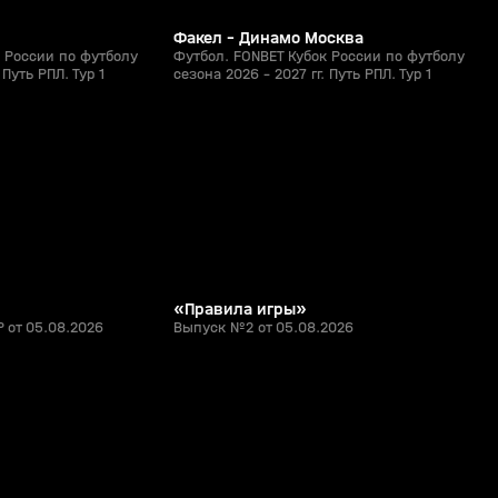
Факел - Динамо Москва
 России по футболу
Футбол. FONBET Кубок России по футболу
 Путь РПЛ. Тур 1
сезона 2026 - 2027 гг. Путь РПЛ. Тур 1
58:35
5:21
05 авг, 18:11
0+
0+
«Правила игры»
 от 05.08.2026
Выпуск №2 от 05.08.2026
1:29
1:19
26 июл, 21:12
0+
0+