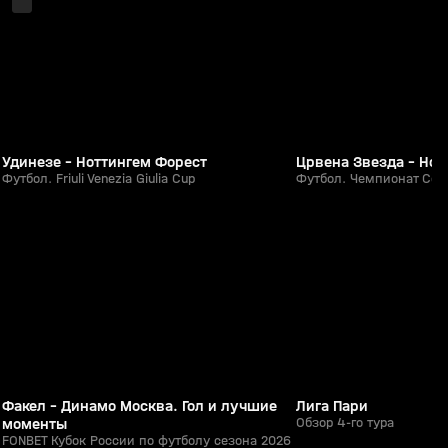
Удинезе - Ноттингем Форест
Црвена Звезда - Нов
Футбол. Friuli Venezia Giulia Cup
Футбол. Чемпионат Серб
26:48
05 авг, 20:53
05 авг, 00:16
0+
Факел - Динамо Москва. Гол и лучшие
Лига Пари
моменты
Обзор 4-го тура
FONBET Кубок России по футболу сезона 2026