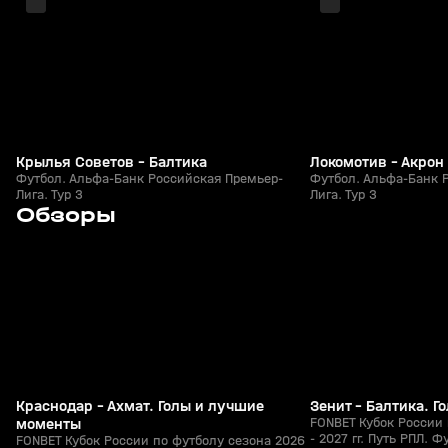
Крылья Советов - Балтика
Локомотив - Акрон
Футбол. Альфа-Банк Российская Премьер-
Футбол. Альфа-Банк 
Лига. Тур 3
Лига. Тур 3
3
5:53
05 авг, 23:40
05 авг, 23:13
Обзоры
+
0+
Краснодар - Ахмат. Голы и лучшие
Зенит - Балтика. 
моменты
FONBET Кубок России 
- 2027 гг. Путь РПЛ. Ф
FONBET Кубок России по футболу сезона 2026