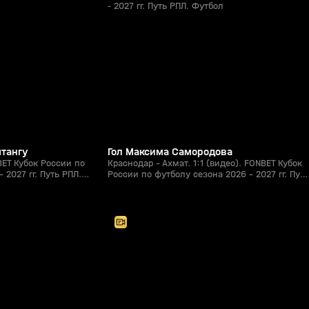
- 2027 гг. Путь РПЛ. Футбол
1:21
1:15
05 авг, 22:44
0+
0+
штангу
Гол Максима Самородова
BET Кубок России по
Краснодар - Ахмат. 1:1 (видео). FONBET Кубок
 2027 гг. Путь РПЛ.
России по футболу сезона 2026 - 2027 гг. Путь
РПЛ. Футбол
2:00:57
2:27:26
05 авг, 18:20
0+
0+