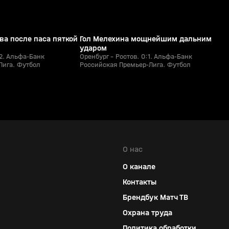
ва после паса пяткой
Гол Мелехина мощнейшим дальним
ударом
:2. Альфа-Банк
Оренбург - Ростов. 0:1. Альфа-Банк
Лига. Футбол
Российская Премьер-Лига. Футбол
О нас
О канале
Контакты
Брендбук Матч ТВ
Охрана труда
Политика обработки