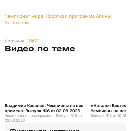
Чемпионат мира. Короткая программа Алины
Загитовой
ТАСС
Источник:
Видео по теме
3
1:07:17
02 авг, 10:57
10 мая, 14:11
+
0+
Владимир Ковалёв. Чемпионы на все
«Наталья Бестемья
времена. Выпуск №6 от 02.08.2026
Чемпионы на все 
Чемпионы на все времена. Выпуск №6 от
от 10.05.2026
Выпуск №2 от 10.05.
02.08.2026