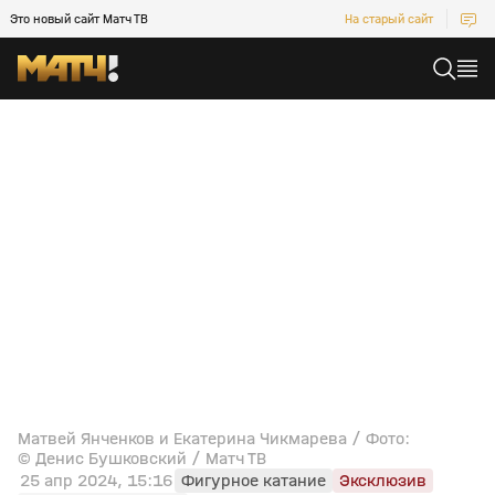
Это новый сайт Матч ТВ
На старый сайт
Матвей Янченков и Екатерина Чикмарева / Фото:
© Денис Бушковский / Матч ТВ
25 апр 2024, 15:16
Фигурное катание
Эксклюзив