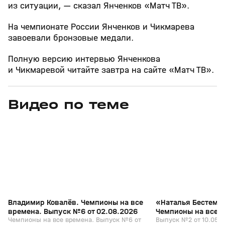
из ситуации, — сказал Янченков «Матч ТВ».
На чемпионате России Янченков и Чикмарева
завоевали бронзовые медали.
Полную версию интервью Янченкова
и Чикмаревой читайте завтра на сайте «Матч ТВ».
Видео по теме
3
1:07:17
02 авг, 10:57
10 мая, 14:11
+
0+
Владимир Ковалёв. Чемпионы на все
«Наталья Бестемья
времена. Выпуск №6 от 02.08.2026
Чемпионы на все 
Чемпионы на все времена. Выпуск №6 от
от 10.05.2026
Выпуск №2 от 10.05.