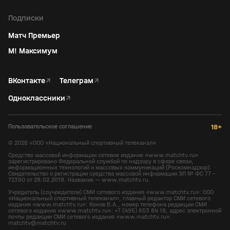
Подписки
Матч Премьер
М! Максимум
ВКонтакте
↗
Телеграм
↗
Одноклассники
↗
Пользовательское соглашение
18+
©
2026
«ООО «Национальный спортивный телеканал»
Средство массовой информации сетевое издание «www.matchtv.ru»
зарегистрировано Федеральной службой по надзору в сфере связи,
информационных технологий и массовых коммуникаций (Роскомнадзор).
Свидетельство о регистрации средства массовой информации ЭЛ № ФС 77 -
72390 от 28.02.2018. Название — www.matchtv.ru.
Учредитель (соучредители) СМИ сетевого издания «www.matchtv.ru»: ООО
«Национальный спортивный телеканал», главный редактор СМИ сетевого
издания «www.matchtv.ru»: Конов В.А., номер телефона редакции СМИ
сетевого издания «www.matchtv.ru»: +7 (495) 653 84 19, адрес электронной
почты редакции СМИ сетевого издания «www.matchtv.ru»:
matchtv@matchtv.ru