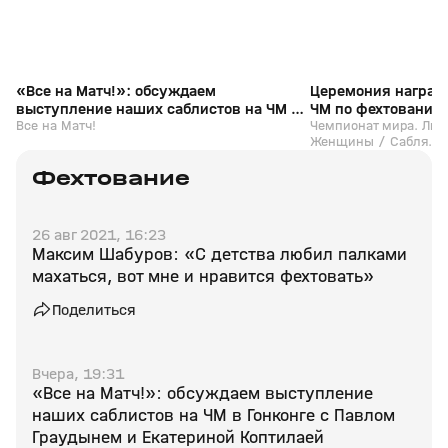
«Все на Матч!»: обсуждаем
Церемония награж
выступление наших саблистов на ЧМ в
ЧМ по фехтованию 
Гонконге с Павлом Граудынем и
Все на Матч!
мира. Личное перв
Чемпионат мира. Личн
Женщины / Сабля. 
Екатериной Коптилаей
Женщины / Сабля
Фехтование
26 авг 2021, 16:23
Максим Шабуров: «С детства любил палками
махаться, вот мне и нравится фехтовать»
Поделиться
Вчера, 19:31
«Все на Матч!»: обсуждаем выступление
наших саблистов на ЧМ в Гонконге с Павлом
Граудынем и Екатериной Коптилаей