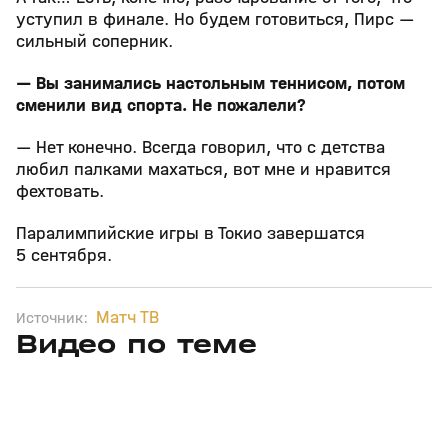
уступил в финале. Но будем готовиться, Пирс —
сильный соперник.
— Вы занимались настольным теннисом, потом
сменили вид спорта. Не пожалели?
— Нет конечно. Всегда говорил, что с детства
любил палками махаться, вот мне и нравится
фехтовать.
Паралимпийские игры в Токио завершатся
5 сентября.
Матч ТВ
Источник:
Видео по теме
5
7:43
06 авг, 19:31
27 июл, 17:10
+
0+