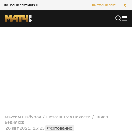
Это новый сайт Матч ТВ
На старый сайт
Максим Шабуров / Фото: © РИА Новости / Павел
Бедняков
26 авг 2021, 16:23
Фехтование