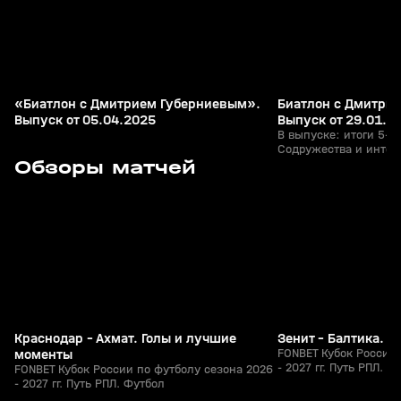
«Биатлон с Дмитрием Губерниевым».
Биатлон с Дмитри
Выпуск от 05.04.2025
Выпуск от 29.01.2
В выпуске: итоги 5-го
Содружества и интер
3
5:53
05 авг, 23:40
05 авг, 23:13
Обзоры матчей
гонок; эксклюзивное
Виролайнен и Кристи
их снова увидим на с
+
0+
«семейные» драники
Анастасии Батмановой
пришли тренеры наше
другое.
Краснодар - Ахмат. Голы и лучшие
Зенит - Балтика. 
моменты
FONBET Кубок России 
- 2027 гг. Путь РПЛ. Ф
FONBET Кубок России по футболу сезона 2026
- 2027 гг. Путь РПЛ. Футбол