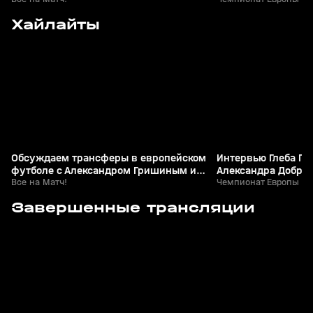
0
14:53
06 авг, 22:47
06 авг, 22:21
Хайлайты
+
0+
Обсуждаем трансферы в европейском
Интервью Глеба Га
футболе с Александром Гришиным и
Александра Доброс
Игорем Семшовым
Все на Матч!
Чемпионат Европы по
0
14:53
06 авг, 22:47
06 авг, 22:21
Завершенные трансляции
+
0+