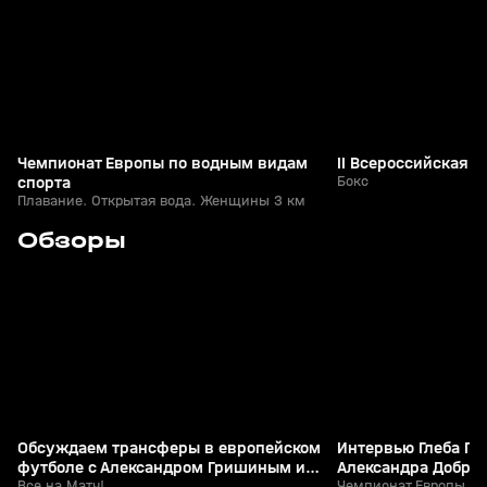
Чемпионат Европы по водным видам
II Всероссийская 
спорта
Бокс
Плавание. Открытая вода. Женщины 3 км
0
14:53
06 авг, 22:47
06 авг, 22:21
Обзоры
+
0+
Обсуждаем трансферы в европейском
Интервью Глеба Га
футболе с Александром Гришиным и
Александра Доброс
Игорем Семшовым
Все на Матч!
Чемпионат Европы по