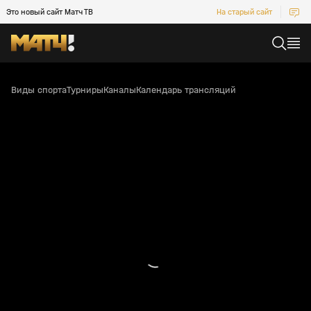
Это новый сайт Матч ТВ
На старый сайт
Виды спорта
Турниры
Каналы
Календарь трансляций