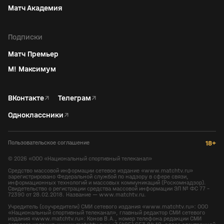
Матч Академия
Подписки
Матч Премьер
М! Максимум
ВКонтакте
↗
Телеграм
↗
Одноклассники
↗
Пользовательское соглашение
18+
©
2026
«ООО «Национальный спортивный телеканал»
Средство массовой информации сетевое издание «www.matchtv.ru»
зарегистрировано Федеральной службой по надзору в сфере связи,
информационных технологий и массовых коммуникаций (Роскомнадзор).
Свидетельство о регистрации средства массовой информации ЭЛ № ФС 77 -
72390 от 28.02.2018. Название — www.matchtv.ru.
Учредитель (соучредители) СМИ сетевого издания «www.matchtv.ru»: ООО
«Национальный спортивный телеканал», главный редактор СМИ сетевого
издания «www.matchtv.ru»: Конов В.А., номер телефона редакции СМИ