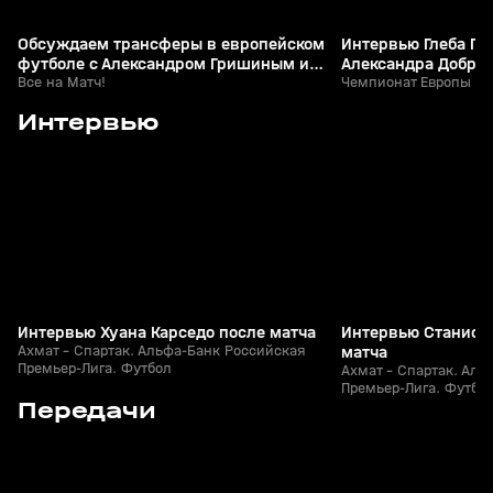
Обсуждаем трансферы в европейском
Интервью Глеба Га
футболе с Александром Гришиным и
Александра Доброс
Игорем Семшовым
Все на Матч!
Чемпионат Европы по
4
1:18
02 авг, 23:26
02 авг, 23:25
Интервью
+
0+
Интервью Хуана Карседо после матча
Интервью Станисл
Ахмат - Спартак. Альфа-Банк Российская
матча
Премьер-Лига. Футбол
Ахмат - Спартак. Аль
Премьер-Лига. Футбо
4
1:00:44
06 апр 2025, 14:57
29 янв 2023, 14:52
Передачи
+
12+