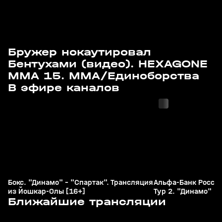
Бружер нокаутировал
Бентухами (видео). HEXAGONE
MMA 15. MMA/Единоборства
с 01:35
с 00:40
В эфире каналов
Бокс. "Динамо" - "Спартак". Трансляция
Альфа-Банк Россий
из Йошкар-Олы [16+]
Тур 2. "Динамо" (М
Сегодня, 09:55
Сегодня, 10:55
Ближайшие трансляции
"Локомотив" [6+]