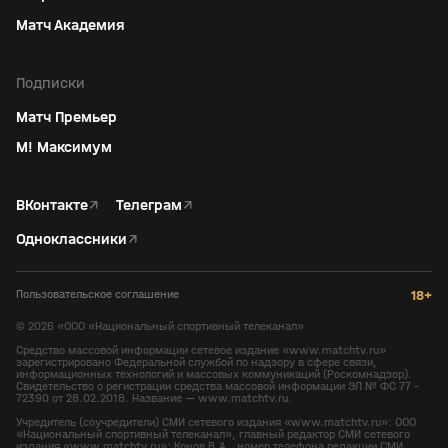
Матч Академия
Подписки
Матч Премьер
М! Максимум
ВКонтакте
↗
Телеграм
↗
Одноклассники
↗
Пользовательское соглашение
18+
©
2026
«ООО «Национальный спортивный телеканал»
Средство массовой информации сетевое издание «www.matchtv.ru»
зарегистрировано Федеральной службой по надзору в сфере связи,
информационных технологий и массовых коммуникаций (Роскомнадзор).
Свидетельство о регистрации средства массовой информации ЭЛ № ФС 77 -
72390 от 28.02.2018. Название — www.matchtv.ru.
Учредитель (соучредители) СМИ сетевого издания «www.matchtv.ru»: ООО
«Национальный спортивный телеканал», главный редактор СМИ сетевого
издания «www.matchtv.ru»: Конов В.А., номер телефона редакции СМИ