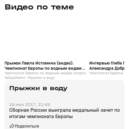
Видео по теме
5
14:53
07 авг, 19:05
06 авг, 22:21
+
0+
Прыжок Павла Истомина (видео).
Интервью Глеба Га
Чемпионат Европы по водным видам
Александра Доброс
спорта. Хайдайвинг. Прыжки в воду
Чемпионат Европы по водным видам спорта.
Чемпионат Европы
Чемпионат Европы по
Хайдайвинг. Прыжки в воду
спорта
Прыжки в воду
18 июн 2017, 21:49
Сборная России выиграла медальный зачет по
итогам чемпионата Европы
Поделиться