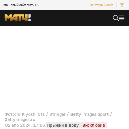
Это новый сайт Матч ТВ
На старый сайт
Фото: © Kiyoshi Ota / Stringer / Getty Images Sport /
Gettyimages.ru
02 апр 2024, 17:56
Прыжки в воду
Эксклюзив