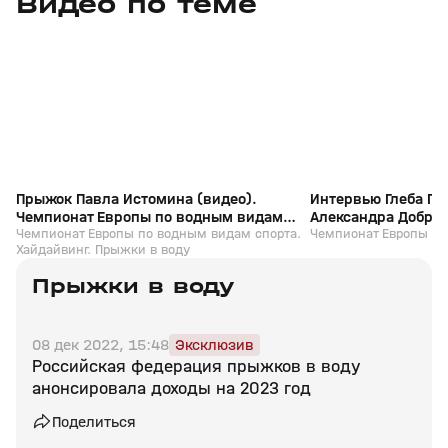
Видео по теме
+
0+
Прыжок Павла Истомина (видео).
Интервью Глеба Га
Чемпионат Европы по водным видам
Александра Доброс
спорта. Хайдайвинг. Прыжки в воду
Чемпионат Европы по водным видам спорта.
Чемпионат Европы
Чемпионат Европы по
Хайдайвинг. Прыжки в воду
спорта
Прыжки в воду
08 дек 2022, 15:48
Эксклюзив
Российская федерация прыжков в воду
анонсировала доходы на 2023 год
Поделиться