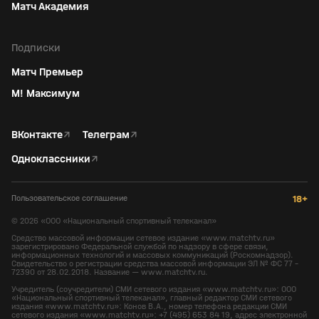
Матч Академия
Подписки
Матч Премьер
М! Максимум
ВКонтакте
↗
Телеграм
↗
Одноклассники
↗
Пользовательское соглашение
18+
©
2026
«ООО «Национальный спортивный телеканал»
Средство массовой информации сетевое издание «www.matchtv.ru»
зарегистрировано Федеральной службой по надзору в сфере связи,
информационных технологий и массовых коммуникаций (Роскомнадзор).
Свидетельство о регистрации средства массовой информации ЭЛ № ФС 77 -
72390 от 28.02.2018. Название — www.matchtv.ru.
Учредитель (соучредители) СМИ сетевого издания «www.matchtv.ru»: ООО
«Национальный спортивный телеканал», главный редактор СМИ сетевого
издания «www.matchtv.ru»: Конов В.А., номер телефона редакции СМИ
сетевого издания «www.matchtv.ru»: +7 (495) 653 84 19, адрес электронной