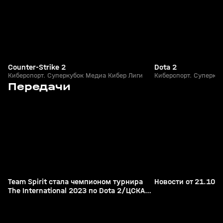
Counter-Strike 2
Dota 2
Киберспорт. Суперкубок Медиа Кибер Лиги
Киберспорт. Суперку
4
5:43
30 окт 2023, 14:24
21 окт 2023, 16:03
Передачи
+
12+
Team Spirit стала чемпионом турнира
Новости от 21.10.
The International 2023 по Dota 2/ЦСКА
переиграл «Краснодар» в 13-м туре
РПЛ/«Лада» возглавила Восточную
конференцию КХЛ/Теннисист Александр