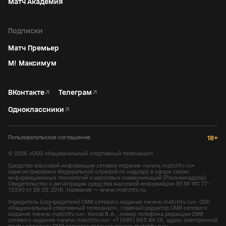
Матч Академия
Подписки
Матч Премьер
М! Максимум
ВКонтакте
↗
Телеграм
↗
Одноклассники
↗
Пользовательское соглашение
18+
©
2026
«ООО «Национальный спортивный телеканал»
Средство массовой информации сетевое издание «www.matchtv.ru»
зарегистрировано Федеральной службой по надзору в сфере связи,
информационных технологий и массовых коммуникаций (Роскомнадзор).
Свидетельство о регистрации средства массовой информации ЭЛ № ФС 77 -
72390 от 28.02.2018. Название — www.matchtv.ru.
Учредитель (соучредители) СМИ сетевого издания «www.matchtv.ru»: ООО
«Национальный спортивный телеканал», главный редактор СМИ сетевого
издания «www.matchtv.ru»: Конов В.А., номер телефона редакции СМИ
сетевого издания «www.matchtv.ru»: +7 (495) 653 84 19, адрес электронной