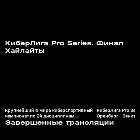
КиберЛига Pro Series. Финал
4
30 янв, 13:24
31 мая 2020, 22:13
Хайлайты
+
0+
Крупнейший в мире киберспортивный
КиберЛига Pro Seri
чемпионат по 24 дисциплинам
Оренбург - Зенит - 
9
8:55:17
22 мар, 10:50
21 мар, 10:45
состоится в Эр-Рияде
Завершенные трансляции
+
12+