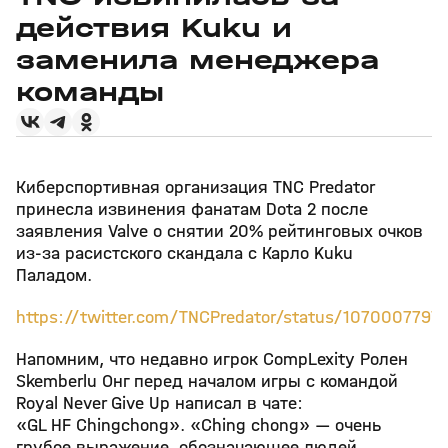
действия Kuku и
заменила менеджера
команды
Киберспортивная организация TNC Predator
принесла извинения фанатам Dota 2 после
заявления Valve о снятии 20% рейтинговых очков
из-за расистского скандала с Карло Kuku
Паладом.
https://twitter.com/TNCPredator/status/107000779
Напомним, что недавно игрок CompLexity Ролен
Skemberlu Онг перед началом игры с командой
Royal Never Give Up написал в чате:
«GL HF Chingchong». «Сhing chong» — очень
грубое выражение, обозначающее людей