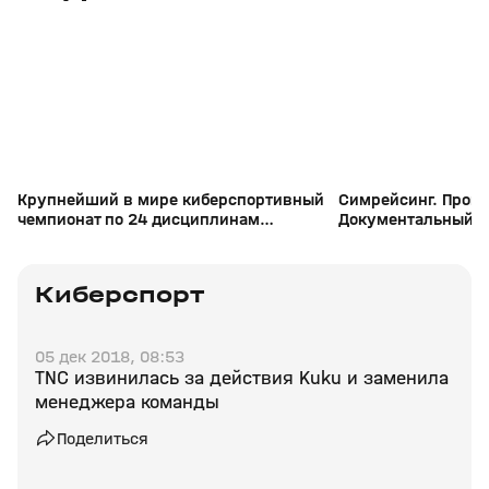
+
12+
Крупнейший в мире киберспортивный
Симрейсинг. Проши
чемпионат по 24 дисциплинам
Документальный 
состоится в Эр-Рияде
Киберспорт
05 дек 2018, 08:53
TNC извинилась за действия Kuku и заменила
менеджера команды
Поделиться