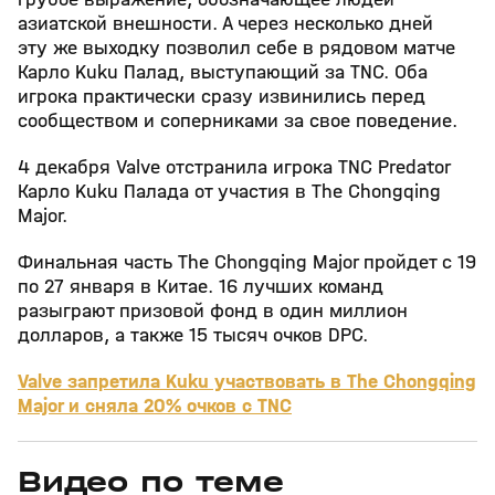
азиатской внешности. А через несколько дней
эту же выходку позволил себе в рядовом матче
Карло Kuku Палад, выступающий за TNC. Оба
игрока практически сразу извинились перед
сообществом и соперниками за свое поведение.
4 декабря Valve отстранила игрока TNC Predator
Карло Kuku Палада от участия в The Chongqing
Major.
Финальная часть The Chongqing Major пройдет с 19
по 27 января в Китае. 16 лучших команд
разыграют призовой фонд в один миллион
долларов, а также 15 тысяч очков DPC.
Valve запретила Kuku участвовать в The Chongqing
Major и сняла 20% очков с TNC
Видео по теме
4
49:15
30 янв, 13:24
16 дек 2025, 16:02