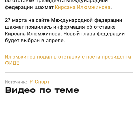
об отставке президента Международной
федерации шахмат
Кирсана Илюмжинова
.
27 марта на сайте Международной федерации
шахмат появилась информация об отставке
Кирсана Илюмжинова. Новый глава федерации
будет выбран в апреле.
Илюмжинов подал в отставку с поста президента
ФИДЕ
Р-Спорт
Источник:
Видео по теме
1
1:54:07
29 мая, 11:07
09 июн 2025, 19:18
+
0+