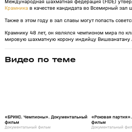
Международная шахматная федерация (FIDE) утверд
Крамника
в качестве кандидата во Всемирный зал ш
Также в этом году в зал славы могут попасть совет
Крамнику 48 лет, он являлся чемпионом мира по кл
мировую шахматную корону индийцу Вишванатану 
Видео по теме
1
1:54:07
29 мая, 11:07
09 июн 2025, 19:18
+
0+
«БРИКС. Чемпионы». Документальный
«Роковая партия»
фильм
фильм
Документальный фильм
Документальный фи