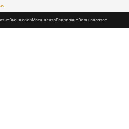
сь
сти
Эксклюзив
Матч-центр
Подписки
Виды спорта