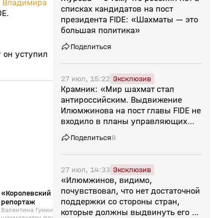
а
Владимира
списках кандидатов на пост
DE.
президента FIDE: «Шахматы — это
большая политика»
Поделиться
у он уступил
27 июл, 15:22
Эксклюзив
Крамник: «Мир шахмат стал
19:51
23 янв 2024, 13:01
17 янв 2024, 13:16
антироссийским. Выдвижение
Илюмжинова на пост главы FIDE не
0+
входило в планы управляющих
шахматами людей»
Поделиться
8
27 июл, 14:33
Эксклюзив
«Илюмжинов, видимо,
почувствовал, что нет достаточной
«Королевский блиц». Специальный
«Восьмилетний чем
поддержки со стороны стран,
репортаж
Специальный репор
Валентина Гунина - одна из лучших
которые должны выдвинуть его на
шахматисток планеты, первая в истории