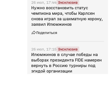
26 июл, 17:44
Эксклюзив
Нужно восстановить статус
чемпиона мира, чтобы Карлсен
снова играл за шахматную корону,
заявил Илюмжинов
Поделиться
26 июл, 17:15
Эксклюзив
Илюмжинов в случае победы на
выборах президента FIDE намерен
вернуть в Россию турниры под
эгидой организации
Поделиться
24 июл, 21:45
Эксклюзив
«Пусть замолчат скептики,
считающие, что у шахмат в России