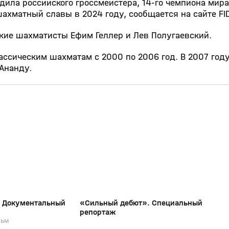
ила российского гроссмейстера, 14‑го чемпиона мир
ахматный славы в 2024 году, сообщается на сайте FI
ские шахматисты Ефим Геллер и Лев Полугаевский.
ассическим шахматам с 2000 по 2006 год. В 2007 год
Ананду.
19:51
19:45
16 янв 2025, 10:52
0+
0+
. Документальный
«Сильный дебют». Специальный
репортаж
льм