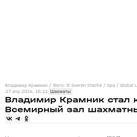
Владимир Крамник / Фото: © Soeren Stache / dpa / Global L
27 апр 2024, 15:12
Шахматы
Владимир Крамник стал 
Всемирный зал шахматн