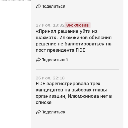
выборы» — Карпов
трехкратная чемпионка Европы. Шесть лет
Поделиться
назад спортсменке поставили диагноз -
волчанка, но несмотря на тяжелое и
неизлечимое заболевание, она продолжала
играть. Как результат - стала чемпионкой
27 июл, 13:32
Эксклюзив
мира. Егор Гельвер - о силе воле и
«Принял решение уйти из
непреодолимом желании соревноваться,
нынешнем состоянии и амбициях
шахмат». Илюмжинов объяснил
спортсменки.
решение не баллотироваться на
пост президента FIDE
Поделиться
3
26 июл, 22:18
FIDE зарегистрировала трех
кандидатов на выборах главы
организации, Илюмжинова нет в
списке
Поделиться