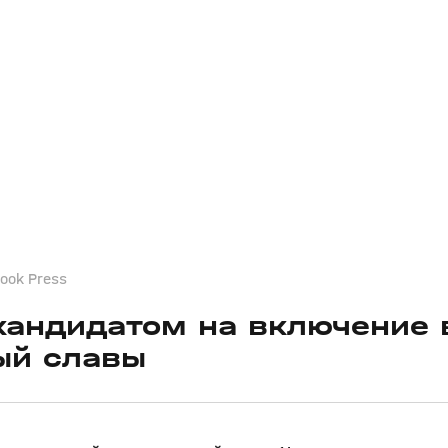
ook Press
кандидатом на включение 
ый славы