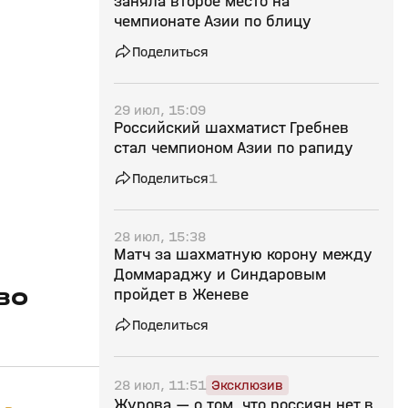
заняла второе место на
чемпионате Азии по блицу
Поделиться
29 июл, 15:09
Российский шахматист Гребнев
стал чемпионом Азии по рапиду
Поделиться
1
28 июл, 15:38
Матч за шахматную корону между
Доммараджу и Синдаровым
во
пройдет в Женеве
Поделиться
28 июл, 11:51
Эксклюзив
Журова — о том, что россиян нет в