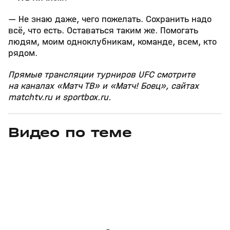
— Не знаю даже, чего пожелать. Сохранить надо
всё, что есть. Оставаться таким же. Помогать
людям, моим одноклубникам, команде, всем, кто
рядом.
Прямые трансляции турниров UFC смотрите
на каналах «Матч ТВ» и «Матч! Боец», сайтах
matchtv.ru и sportbox.ru.
Видео по теме
8
1:08
28 янв 2025, 13:00
19 янв 2025, 09:13
+
16+