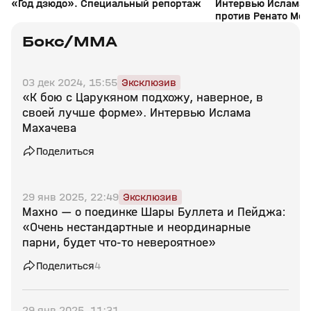
«Год дзюдо». Специальный репортаж
Интервью Ислама 
против Ренато Мой
311
Бокс/MMA
03 дек 2024, 15:55
Эксклюзив
«К бою с Царукяном подхожу, наверное, в
своей лучше форме». Интервью Ислама
Махачева
Поделиться
29 янв 2025, 22:49
Эксклюзив
Махно — о поединке Шары Буллета и Пейджа:
«Очень нестандартные и неординарные
парни, будет что‑то невероятное»
Поделиться
4
29 янв 2025, 11:31