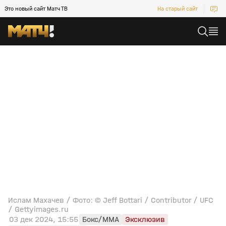
Это новый сайт Матч ТВ
На старый сайт
Ислам Махачев / Фото: © Jeff Bottari / Contributor / UFC
/ Gettyimages.ru
03 дек 2024, 15:55
Бокс/MMA
Эксклюзив