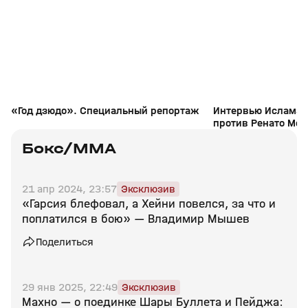
+
16+
«Год дзюдо». Специальный репортаж
Интервью Ислама 
против Ренато Мой
311
Бокс/MMA
21 апр 2024, 23:57
Эксклюзив
«Гарсия блефовал, а Хейни повелся, за что и
поплатился в бою» — Владимир Мышев
Поделиться
29 янв 2025, 22:49
Эксклюзив
Махно — о поединке Шары Буллета и Пейджа: