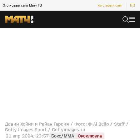
Это новый сайт Матч ТВ
На старый сайт
Девин Хейни и Райан Гарсия / Фото: © Al Bello / Staff /
Getty Images Sport / Gettyimages.ru
21 апр 2024, 23:57
Бокс/MMA
Эксклюзив