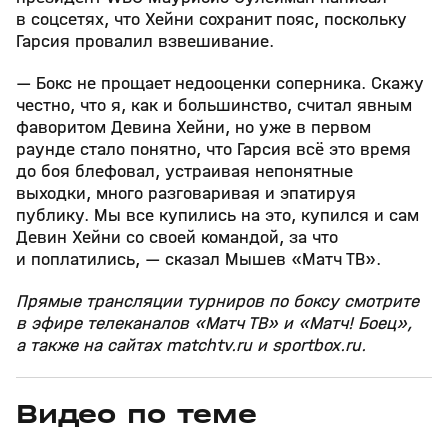
в соцсетях, что Хейни сохранит пояс, поскольку
Гарсия провалил взвешивание.
— Бокс не прощает недооценки соперника. Скажу
честно, что я, как и большинство, считал явным
фаворитом Девина Хейни, но уже в первом
раунде стало понятно, что Гарсия всё это время
до боя блефовал, устраивая непонятные
выходки, много разговаривая и эпатируя
публику. Мы все купились на это, купился и сам
Девин Хейни со своей командой, за что
и поплатились, — сказал Мышев «Матч ТВ».
Прямые трансляции турниров по боксу смотрите
в эфире телеканалов «Матч ТВ» и «Матч! Боец»,
а также на сайтах matchtv.ru и sportbox.ru.
Видео по теме
8
1:08
28 янв 2025, 13:00
19 янв 2025, 09:13