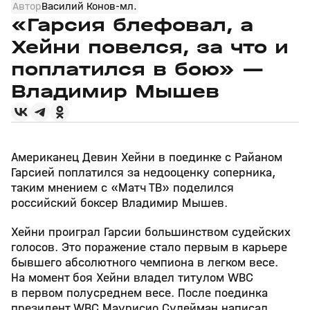
Автор
Василий Конов-мл.
«Гарсия блефовал, а
Хейни повелся, за что и
поплатился в бою» —
Владимир Мышев
Американец Девин Хейни в поединке с Райаном
Гарсией поплатился за недооценку соперника,
таким мнением с «Матч ТВ» поделился
российский боксер Владимир Мышев.
Хейни проиграл Гарсии большинством судейских
голосов. Это поражение стало первым в карьере
бывшего абсолютного чемпиона в легком весе.
На момент боя Хейни владел титулом WBC
в первом полусреднем весе. После поединка
президент WBC Маурисио Сулейман написал